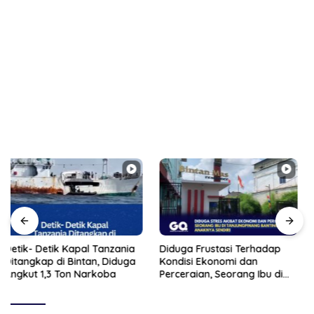
Diduga Frustasi Terhadap
Detik-Detik Polisi Bekuk
Kondisi Ekonomi dan
Pasutri Lansia Edarkan Sabu
Perceraian, Seorang Ibu di
di Bintan
Tanjungpinang Banting
Anaknya Sendiri