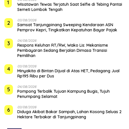
1
Wisatawan Tewas Terjatuh Saat Selfie di Tebing Pantai
Semeti Lombok Tengah
03/08/2026
2
Samsat Tanjungpinang Sweeping Kendaraan ASN
Pemprov Kepri, Tingkatkan Kepatuhan Bayar Pajak
04/08/2026
3
‎Respons Keluhan RT/RW, Wako Lis: Mekanisme
Pembayaran Sedang Berjalan Dimasa Transisi
Pemilihan
03/08/2026
4
Minyakita di Bintan Dijual di Atas HET, Pedagang Jual
Rp195 Ribu per Dus
04/08/2026
5
Pompong Terbalik Tujuan Kampung Bugis, Tujuh
Penumpang Selamat
03/08/2026
6
Diduga Akibat Bakar Sampah, Lahan Kosong Seluas 2
Hektare Terbakar di Tanjungpinang