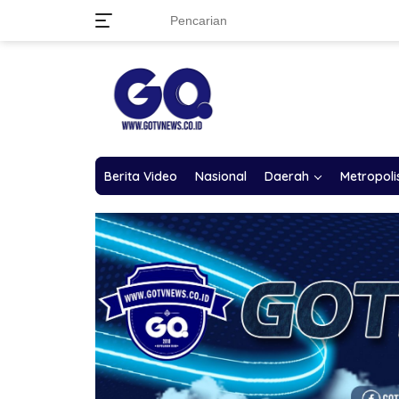
Langsung
ke
konten
Berita Video
Nasional
Daerah
Metropoli