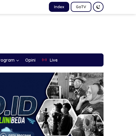
Index
GoTV
rogram
Opini
Live