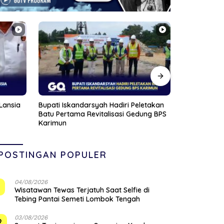
etakan
Polsek Lubu Baja Amankan Dua
Sambut HUT 
ung BPS
Tersangka Narkoba dan Sita 74
Bersih-Bers
Cartridge Vape Mengandung
di Jalan Jal
Etomidate
Tanjungpin
POSTINGAN POPULER
04/08/2026
1
Wisatawan Tewas Terjatuh Saat Selfie di
Tebing Pantai Semeti Lombok Tengah
03/08/2026
2