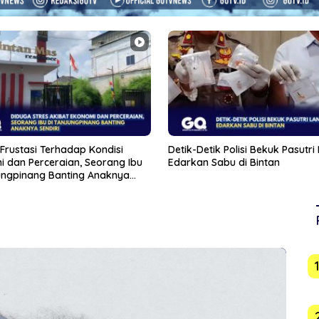
tik Polisi Bekuk Pasutri Lansia
Bupati Iskandarsyah Hadiri Pel
 Sabu di Bintan
Batu Pertama Revitalisasi Ged
Karimun