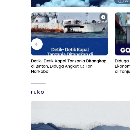
ia Ditangkap
Diduga Frustasi Terhadap Kondisi
Detik-De
3 Ton
Ekonomi dan Perceraian, Seorang Ibu
Edarkan
di Tanjungpinang Banting Anaknya
Sendiri
ruko