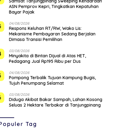
Samsat Tanjungpinang Sweeping Kendaraan
ASN Pemprov Kepri, Tingkatkan Kepatuhan
Bayar Pajak
04/08/2026
3
‎Respons Keluhan RT/RW, Wako Lis:
Mekanisme Pembayaran Sedang Berjalan
Dimasa Transisi Pemilihan
03/08/2026
4
Minyakita di Bintan Dijual di Atas HET,
Pedagang Jual Rp195 Ribu per Dus
04/08/2026
5
Pompong Terbalik Tujuan Kampung Bugis,
Tujuh Penumpang Selamat
03/08/2026
6
Diduga Akibat Bakar Sampah, Lahan Kosong
Seluas 2 Hektare Terbakar di Tanjungpinang
Populer Tag