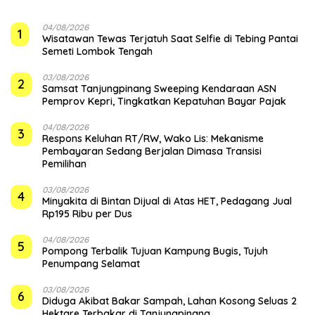
04/08/2026
1
Wisatawan Tewas Terjatuh Saat Selfie di Tebing Pantai
Semeti Lombok Tengah
03/08/2026
2
Samsat Tanjungpinang Sweeping Kendaraan ASN
Pemprov Kepri, Tingkatkan Kepatuhan Bayar Pajak
04/08/2026
3
‎Respons Keluhan RT/RW, Wako Lis: Mekanisme
Pembayaran Sedang Berjalan Dimasa Transisi
Pemilihan
03/08/2026
4
Minyakita di Bintan Dijual di Atas HET, Pedagang Jual
Rp195 Ribu per Dus
04/08/2026
5
Pompong Terbalik Tujuan Kampung Bugis, Tujuh
Penumpang Selamat
03/08/2026
6
Diduga Akibat Bakar Sampah, Lahan Kosong Seluas 2
Hektare Terbakar di Tanjungpinang