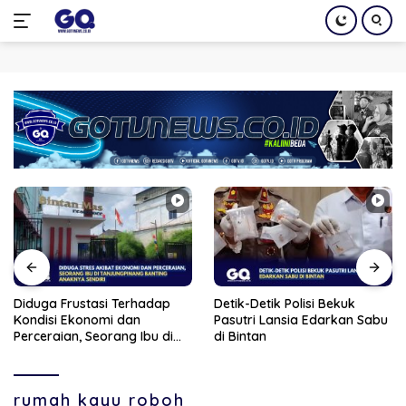
Langsung
ke
konten
Detik-Detik Polisi Bekuk
Bupati Iskandarsyah Hadiri
Pasutri Lansia Edarkan Sabu
Peletakan Batu Pertama
di Bintan
Revitalisasi Gedung BPS
Karimun
rumah kayu roboh