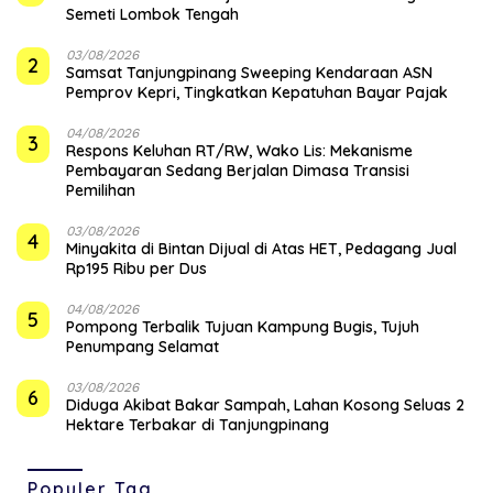
Semeti Lombok Tengah
03/08/2026
2
Samsat Tanjungpinang Sweeping Kendaraan ASN
Pemprov Kepri, Tingkatkan Kepatuhan Bayar Pajak
04/08/2026
3
‎Respons Keluhan RT/RW, Wako Lis: Mekanisme
Pembayaran Sedang Berjalan Dimasa Transisi
Pemilihan
03/08/2026
4
Minyakita di Bintan Dijual di Atas HET, Pedagang Jual
Rp195 Ribu per Dus
04/08/2026
5
Pompong Terbalik Tujuan Kampung Bugis, Tujuh
Penumpang Selamat
03/08/2026
6
Diduga Akibat Bakar Sampah, Lahan Kosong Seluas 2
Hektare Terbakar di Tanjungpinang
Populer Tag