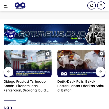
Langsung
ke
konten
Diduga Frustasi Terhadap
Detik-Detik Polisi Bekuk
Kondisi Ekonomi dan
Pasutri Lansia Edarkan Sabu
Perceraian, Seorang Ibu di
di Bintan
Tanjungpinang Banting
Anaknya Sendiri
sah