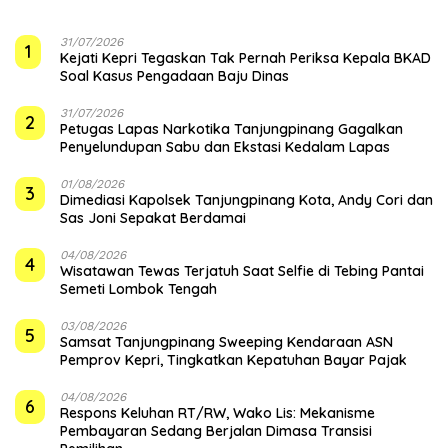
31/07/2026
1
Kejati Kepri Tegaskan Tak Pernah Periksa Kepala BKAD
Soal Kasus Pengadaan Baju Dinas
31/07/2026
2
Petugas Lapas Narkotika Tanjungpinang Gagalkan
Penyelundupan Sabu dan Ekstasi Kedalam Lapas
01/08/2026
3
Dimediasi Kapolsek Tanjungpinang Kota, Andy Cori dan
Sas Joni Sepakat Berdamai
04/08/2026
4
Wisatawan Tewas Terjatuh Saat Selfie di Tebing Pantai
Semeti Lombok Tengah
03/08/2026
5
Samsat Tanjungpinang Sweeping Kendaraan ASN
Pemprov Kepri, Tingkatkan Kepatuhan Bayar Pajak
04/08/2026
6
‎Respons Keluhan RT/RW, Wako Lis: Mekanisme
Pembayaran Sedang Berjalan Dimasa Transisi