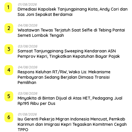
01/08/2026
1
Dimediasi Kapolsek Tanjungpinang Kota, Andy Cori dan
Sas Joni Sepakat Berdamai
04/08/2026
2
Wisatawan Tewas Terjatuh Saat Selfie di Tebing Pantai
Semeti Lombok Tengah
03/08/2026
3
Samsat Tanjungpinang Sweeping Kendaraan ASN
Pemprov Kepri, Tingkatkan Kepatuhan Bayar Pajak
04/08/2026
4
‎Respons Keluhan RT/RW, Wako Lis: Mekanisme
Pembayaran Sedang Berjalan Dimasa Transisi
Pemilihan
03/08/2026
5
Minyakita di Bintan Dijual di Atas HET, Pedagang Jual
Rp195 Ribu per Dus
01/08/2026
6
Isu Gerenti Pekerja Migran Indonesia Mencuat, Pemkab
Karimun dan Imigrasi Kepri Tegaskan Komitmen Cegah
TPPO