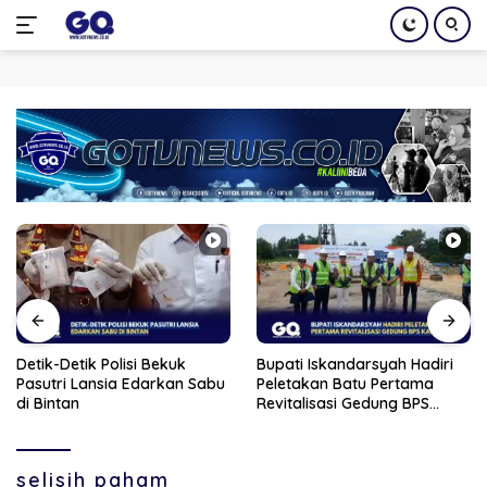
Langsung
ke
konten
Detik-Detik Polisi Bekuk
Bupati Iskandarsyah Hadiri
Pasutri Lansia Edarkan Sabu
Peletakan Batu Pertama
di Bintan
Revitalisasi Gedung BPS
Karimun
selisih paham