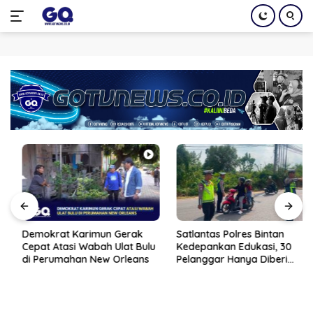
Langsung
ke
konten
Demokrat Karimun Gerak
Satlantas Polres Bintan
Cepat Atasi Wabah Ulat Bulu
Kedepankan Edukasi, 30
di Perumahan New Orleans
Pelanggar Hanya Diberi
Teguran