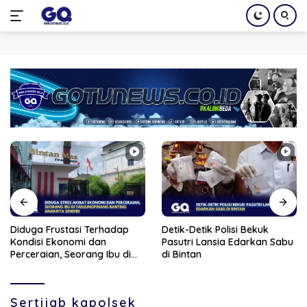
Langsung
ke
konten
Diduga Frustasi Terhadap
Detik-Detik Polisi Bekuk
Kondisi Ekonomi dan
Pasutri Lansia Edarkan Sabu
Perceraian, Seorang Ibu di
di Bintan
Tanjungpinang Banting
Anaknya Sendiri
Sertijab kapolsek