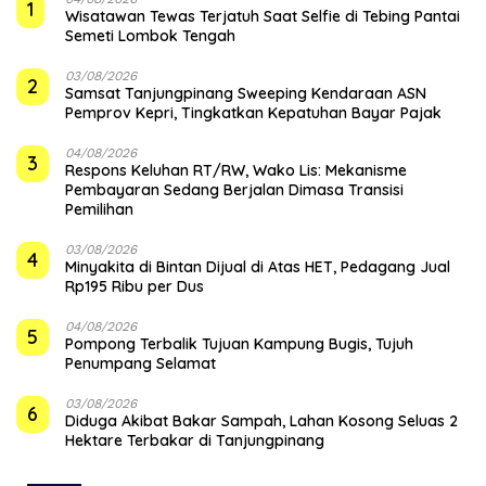
1
Wisatawan Tewas Terjatuh Saat Selfie di Tebing Pantai
Semeti Lombok Tengah
03/08/2026
2
Samsat Tanjungpinang Sweeping Kendaraan ASN
Pemprov Kepri, Tingkatkan Kepatuhan Bayar Pajak
04/08/2026
3
‎Respons Keluhan RT/RW, Wako Lis: Mekanisme
Pembayaran Sedang Berjalan Dimasa Transisi
Pemilihan
03/08/2026
4
Minyakita di Bintan Dijual di Atas HET, Pedagang Jual
Rp195 Ribu per Dus
04/08/2026
5
Pompong Terbalik Tujuan Kampung Bugis, Tujuh
Penumpang Selamat
03/08/2026
6
Diduga Akibat Bakar Sampah, Lahan Kosong Seluas 2
Hektare Terbakar di Tanjungpinang