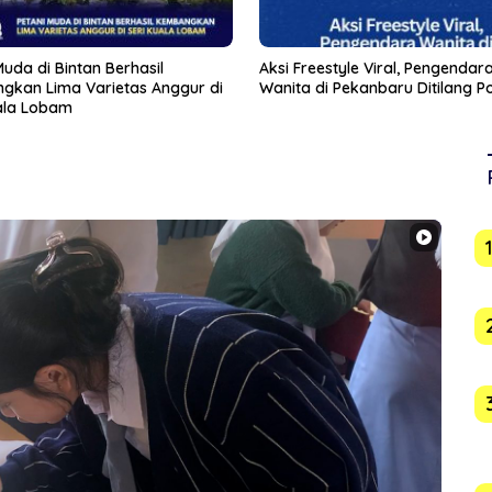
eestyle Viral, Pengendara
Usai Indomaret, Pemko Jajaki 
di Pekanbaru Ditilang Polisi
Masuk Tanjungpinang