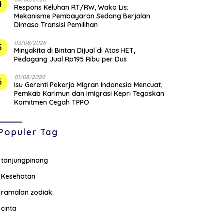
4
‎Respons Keluhan RT/RW, Wako Lis:
Mekanisme Pembayaran Sedang Berjalan
Dimasa Transisi Pemilihan
03/08/2026
5
Minyakita di Bintan Dijual di Atas HET,
Pedagang Jual Rp195 Ribu per Dus
01/08/2026
6
Isu Gerenti Pekerja Migran Indonesia Mencuat,
Pemkab Karimun dan Imigrasi Kepri Tegaskan
Komitmen Cegah TPPO
Populer Tag
tanjungpinang
Kesehatan
ramalan zodiak
cinta