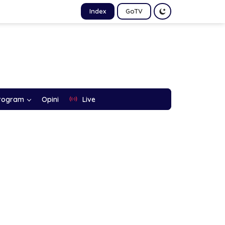
Index
GoTV
rogram
Opini
Live