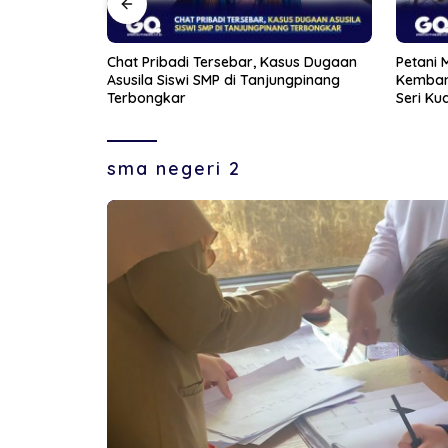
sus Dugaan
Petani Muda di Bintan Berhasil
Aksi Fr
ngpinang
Kembangkan Lima Varietas Anggur di
Wanita 
Seri Kuala Lobam
sma negeri 2