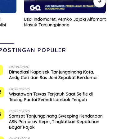
Alfamart
Anggota DPRD Kepri Januar Robert
Pompong Dil
Silalahi Reses Perdana di Markas
Ponton SBP,
Veteran Karimun
Siapkan San
POSTINGAN POPULER
01/08/2026
1
Dimediasi Kapolsek Tanjungpinang Kota,
Andy Cori dan Sas Joni Sepakat Berdamai
04/08/2026
2
Wisatawan Tewas Terjatuh Saat Selfie di
Tebing Pantai Semeti Lombok Tengah
03/08/2026
3
Samsat Tanjungpinang Sweeping Kendaraan
ASN Pemprov Kepri, Tingkatkan Kepatuhan
Bayar Pajak
04/08/2026