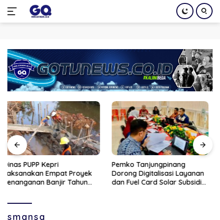
Langsung
ke
konten
Pemko Tanjungpinang
Tutup Celah Penyelundupan
Dorong Digitalisasi Layanan
Narkoba, Polresta
dan Fuel Card Solar Subsidi
Tanjungpinang Gandeng
Lewat Kerja Sama dengan
Perusahaan Jasa Ekspedisi
PT Parimanta
smansa