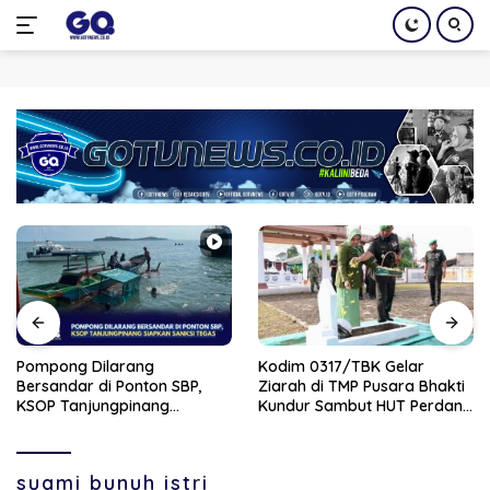
Langsung
ke
konten
Pompong Dilarang
Kodim 0317/TBK Gelar
Bersandar di Ponton SBP,
Ziarah di TMP Pusara Bhakti
KSOP Tanjungpinang
Kundur Sambut HUT Perdana
Siapkan Sanksi Tegas
Kodam XIX
suami bunuh istri