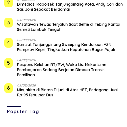
2
Dimediasi Kapolsek Tanjungpinang Kota, Andy Cori dan
Sas Joni Sepakat Berdamai
04/08/2026
3
Wisatawan Tewas Terjatuh Saat Selfie di Tebing Pantai
Semeti Lombok Tengah
03/08/2026
4
Samsat Tanjungpinang Sweeping Kendaraan ASN
Pemprov Kepri, Tingkatkan Kepatuhan Bayar Pajak
04/08/2026
5
‎Respons Keluhan RT/RW, Wako Lis: Mekanisme
Pembayaran Sedang Berjalan Dimasa Transisi
Pemilihan
03/08/2026
6
Minyakita di Bintan Dijual di Atas HET, Pedagang Jual
Rp195 Ribu per Dus
Populer Tag