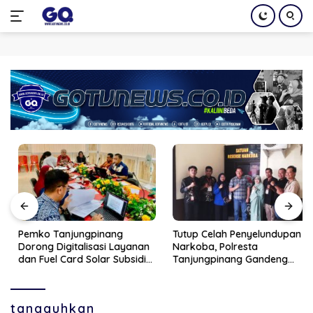
Langsung
ke
konten
Pemko Tanjungpinang
Tutup Celah Penyelundupan
Dorong Digitalisasi Layanan
Narkoba, Polresta
dan Fuel Card Solar Subsidi
Tanjungpinang Gandeng
Lewat Kerja Sama dengan
Perusahaan Jasa Ekspedisi
PT Parimanta
tangguhkan