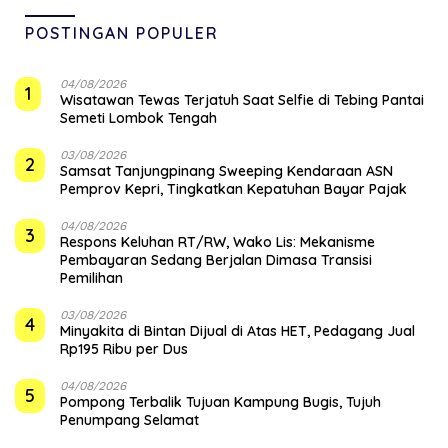
POSTINGAN POPULER
04/08/2026
1
Wisatawan Tewas Terjatuh Saat Selfie di Tebing Pantai
Semeti Lombok Tengah
03/08/2026
2
Samsat Tanjungpinang Sweeping Kendaraan ASN
Pemprov Kepri, Tingkatkan Kepatuhan Bayar Pajak
04/08/2026
3
‎Respons Keluhan RT/RW, Wako Lis: Mekanisme
Pembayaran Sedang Berjalan Dimasa Transisi
Pemilihan
03/08/2026
4
Minyakita di Bintan Dijual di Atas HET, Pedagang Jual
Rp195 Ribu per Dus
04/08/2026
5
Pompong Terbalik Tujuan Kampung Bugis, Tujuh
Penumpang Selamat