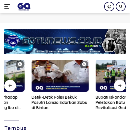
Langsung
ke
konten
Detik-Detik Polisi Bekuk
Bupati Iskandarsyah Hadiri
Pasutri Lansia Edarkan Sabu
Peletakan Batu Pertama
di Bintan
Revitalisasi Gedung BPS
Karimun
Tembus