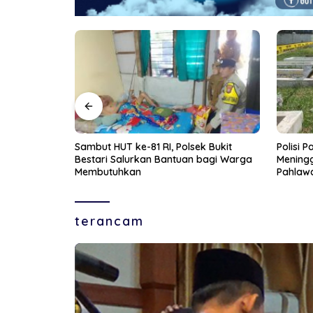
k Bukit
Polisi Pastikan Pria Ditemukan
Pegulat
bagi Warga
Meninggal Dunia di Area Makam
Resmi P
Pahlawan Tanjungpinang Akibat
Penyakit yang Diderita
terancam