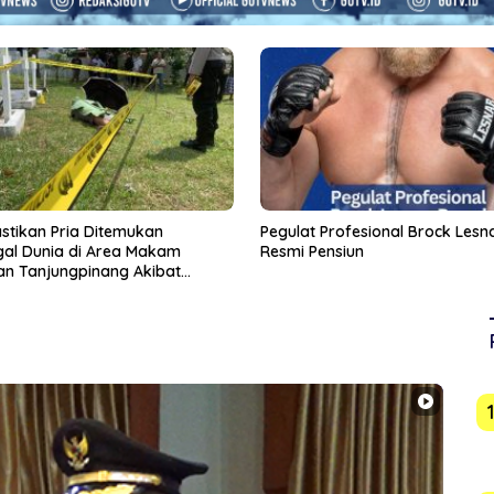
 Profesional Brock Lesnar
‎Detik-detik Pemain Sepakbola d
ensiun
Thailand Tewas Tersambar Peti
Bertanding