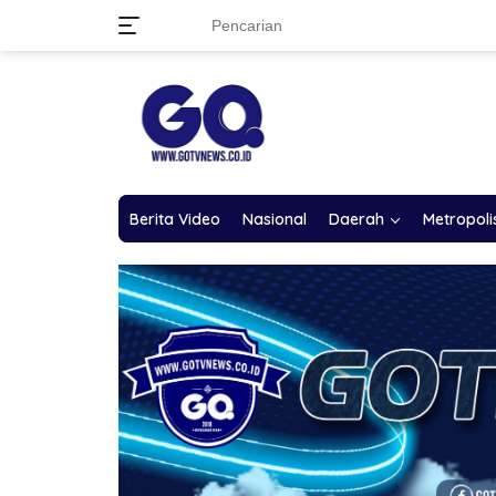
Langsung
ke
konten
Berita Video
Nasional
Daerah
Metropoli