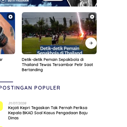
i
KPK Tahan 3 Tersangka dalam Perkara
Wakil Pangl
r Saat
Dugaan Korupsi Pengadaan Digitalisasi
Pejabat Ne
SPBU Pertamina Tahun 2018-2023
Kehormatan 
POSTINGAN POPULER
31/07/2026
1
Kejati Kepri Tegaskan Tak Pernah Periksa
Kepala BKAD Soal Kasus Pengadaan Baju
Dinas