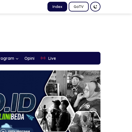
Index
GoTV
rogram
Opini
Live