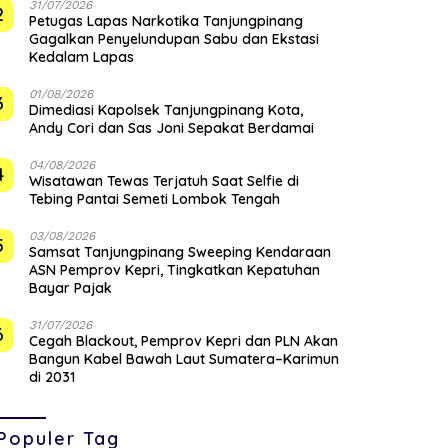
31/07/2026
2
Petugas Lapas Narkotika Tanjungpinang
Gagalkan Penyelundupan Sabu dan Ekstasi
Kedalam Lapas
01/08/2026
3
Dimediasi Kapolsek Tanjungpinang Kota,
Andy Cori dan Sas Joni Sepakat Berdamai
04/08/2026
4
Wisatawan Tewas Terjatuh Saat Selfie di
Tebing Pantai Semeti Lombok Tengah
03/08/2026
5
Samsat Tanjungpinang Sweeping Kendaraan
ASN Pemprov Kepri, Tingkatkan Kepatuhan
Bayar Pajak
31/07/2026
6
Cegah Blackout, Pemprov Kepri dan PLN Akan
Bangun Kabel Bawah Laut Sumatera–Karimun
di 2031
Populer Tag