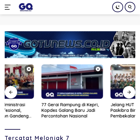
Langsung
ke
konten
77 Gerai Rampung di Kepri,
Jelang HUT RI ke-81, 33 Calon
Kopdes Galang Baru Jadi
Paskibra Bintan Jalani
Percontohan Nasional
Pembekalan
Tercatat Melonjak 7