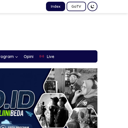
Index
GoTV
rogram
Opini
Live