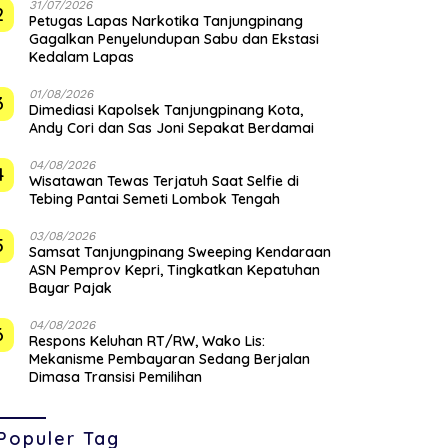
31/07/2026
2
Petugas Lapas Narkotika Tanjungpinang
Gagalkan Penyelundupan Sabu dan Ekstasi
Kedalam Lapas
01/08/2026
3
Dimediasi Kapolsek Tanjungpinang Kota,
Andy Cori dan Sas Joni Sepakat Berdamai
04/08/2026
4
Wisatawan Tewas Terjatuh Saat Selfie di
Tebing Pantai Semeti Lombok Tengah
03/08/2026
5
Samsat Tanjungpinang Sweeping Kendaraan
ASN Pemprov Kepri, Tingkatkan Kepatuhan
Bayar Pajak
04/08/2026
6
‎Respons Keluhan RT/RW, Wako Lis:
Mekanisme Pembayaran Sedang Berjalan
Dimasa Transisi Pemilihan
Populer Tag