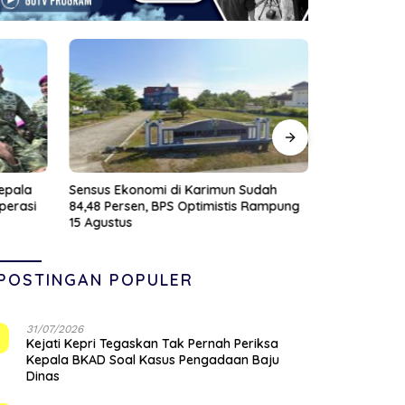
epala
Sensus Ekonomi di Karimun Sudah
Membangun 
perasi
84,48 Persen, BPS Optimistis Rampung
Profesional
15 Agustus
PT Saipem
POSTINGAN POPULER
31/07/2026
1
Kejati Kepri Tegaskan Tak Pernah Periksa
Kepala BKAD Soal Kasus Pengadaan Baju
Dinas