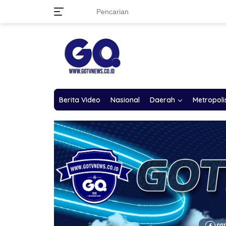
Langsung
ke
konten
Berita Video
Nasional
Daerah
Metropoli