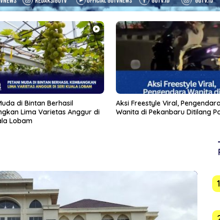
eestyle Viral, Pengendara
Usai Indomaret, Pemko Jajaki 
di Pekanbaru Ditilang Polisi
Masuk Tanjungpinang