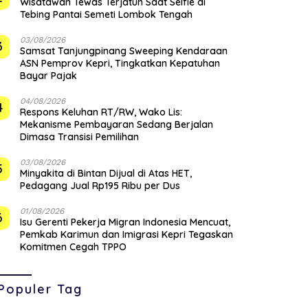
Wisatawan Tewas Terjatuh Saat Selfie di
Tebing Pantai Semeti Lombok Tengah
03/08/2026
3
Samsat Tanjungpinang Sweeping Kendaraan
ASN Pemprov Kepri, Tingkatkan Kepatuhan
Bayar Pajak
04/08/2026
4
‎Respons Keluhan RT/RW, Wako Lis:
Mekanisme Pembayaran Sedang Berjalan
Dimasa Transisi Pemilihan
03/08/2026
5
Minyakita di Bintan Dijual di Atas HET,
Pedagang Jual Rp195 Ribu per Dus
01/08/2026
6
Isu Gerenti Pekerja Migran Indonesia Mencuat,
Pemkab Karimun dan Imigrasi Kepri Tegaskan
Komitmen Cegah TPPO
Populer Tag