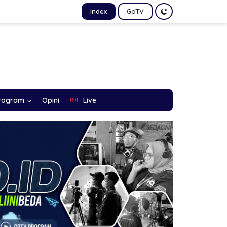
Index
GoTV
rogram
Opini
Live