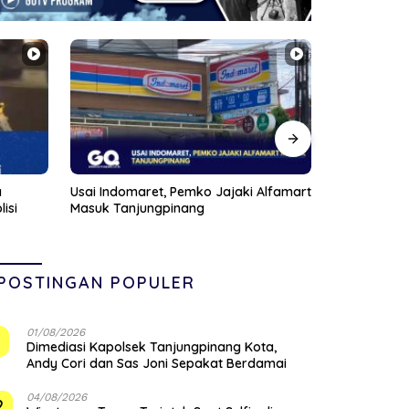
Alfamart
Anggota DPRD Kepri Januar Robert
Pompong Dil
Silalahi Reses Perdana di Markas
Ponton SBP,
Veteran Karimun
Siapkan San
POSTINGAN POPULER
01/08/2026
1
Dimediasi Kapolsek Tanjungpinang Kota,
Andy Cori dan Sas Joni Sepakat Berdamai
04/08/2026
2