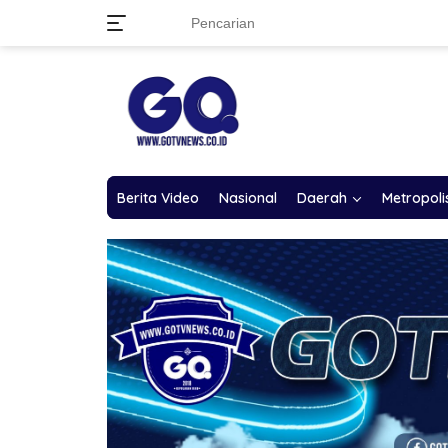
Langsung
ke
konten
Berita Video
Nasional
Daerah
Metropoli