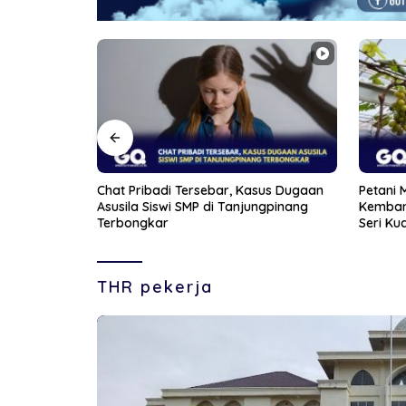
sus Dugaan
Petani Muda di Bintan Berhasil
Aksi Fr
ngpinang
Kembangkan Lima Varietas Anggur di
Wanita 
Seri Kuala Lobam
THR pekerja