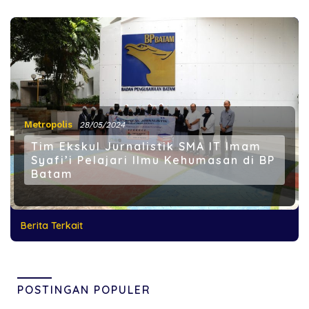
Metropolis
28/05/2024
Tim Ekskul Jurnalistik SMA IT Imam
Syafi’i Pelajari Ilmu Kehumasan di BP
Batam
Berita Terkait
POSTINGAN POPULER