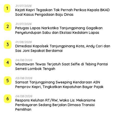
31/07/2026
1
Kejati Kepri Tegaskan Tak Pernah Periksa Kepala BKAD
Soal Kasus Pengadaan Baju Dinas
31/07/2026
2
Petugas Lapas Narkotika Tanjungpinang Gagalkan
Penyelundupan Sabu dan Ekstasi Kedalam Lapas
01/08/2026
3
Dimediasi Kapolsek Tanjungpinang Kota, Andy Cori dan
Sas Joni Sepakat Berdamai
04/08/2026
4
Wisatawan Tewas Terjatuh Saat Selfie di Tebing Pantai
Semeti Lombok Tengah
03/08/2026
5
Samsat Tanjungpinang Sweeping Kendaraan ASN
Pemprov Kepri, Tingkatkan Kepatuhan Bayar Pajak
04/08/2026
6
‎Respons Keluhan RT/RW, Wako Lis: Mekanisme
Pembayaran Sedang Berjalan Dimasa Transisi
Pemilihan