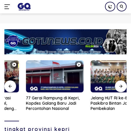
Langsung
ke
konten
77 Gerai Rampung di Kepri,
Jelang HUT RI ke-81, 33 Calon
Kopdes Galang Baru Jadi
Paskibra Bintan Jalani
Percontohan Nasional
Pembekalan
tingkat provinsi kepri