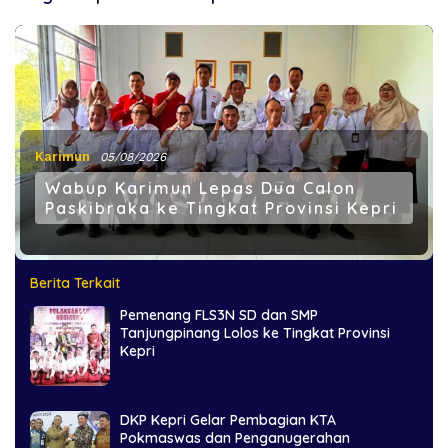
Karimun
05/08/2026
Wabup Karimun Lepas Dua Calon
Paskibraka ke Tingkat Provinsi Kepri
Berita Terkait
Pemenang FLS3N SD dan SMP
Tanjungpinang Lolos ke Tingkat Provinsi
Kepri
DKP Kepri Gelar Pembagian KTA
Pokmaswas dan Penganugerahan