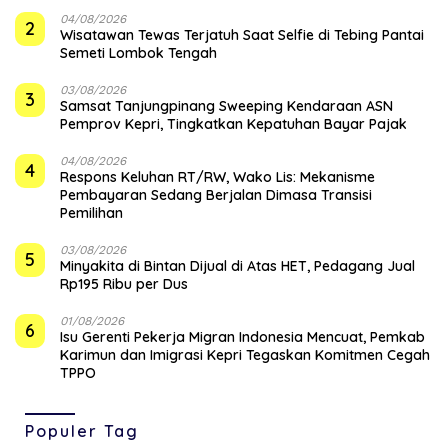
04/08/2026
2
Wisatawan Tewas Terjatuh Saat Selfie di Tebing Pantai
Semeti Lombok Tengah
03/08/2026
3
Samsat Tanjungpinang Sweeping Kendaraan ASN
Pemprov Kepri, Tingkatkan Kepatuhan Bayar Pajak
04/08/2026
4
‎Respons Keluhan RT/RW, Wako Lis: Mekanisme
Pembayaran Sedang Berjalan Dimasa Transisi
Pemilihan
03/08/2026
5
Minyakita di Bintan Dijual di Atas HET, Pedagang Jual
Rp195 Ribu per Dus
01/08/2026
6
Isu Gerenti Pekerja Migran Indonesia Mencuat, Pemkab
Karimun dan Imigrasi Kepri Tegaskan Komitmen Cegah
TPPO
Populer Tag