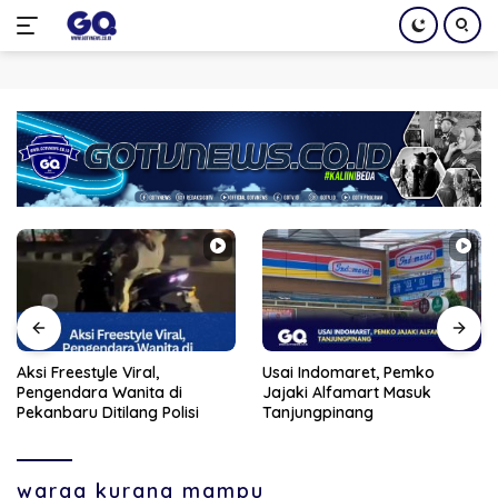
Langsung
ke
konten
Aksi Freestyle Viral,
Usai Indomaret, Pemko
Pengendara Wanita di
Jajaki Alfamart Masuk
Pekanbaru Ditilang Polisi
Tanjungpinang
warga kurang mampu