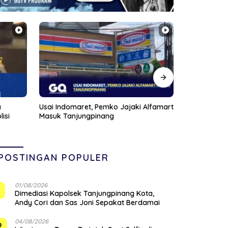
Alfamart
Anggota DPRD Kepri Januar Robert
Pompong Dil
Silalahi Reses Perdana di Markas
Ponton SBP,
Veteran Karimun
Siapkan San
POSTINGAN POPULER
01/08/2026
1
Dimediasi Kapolsek Tanjungpinang Kota,
Andy Cori dan Sas Joni Sepakat Berdamai
04/08/2026
2