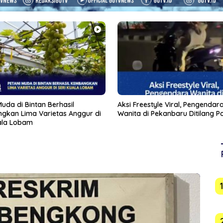
eestyle Viral, Pengendara
Usai Indomaret, Pemko Jajaki 
di Pekanbaru Ditilang Polisi
Masuk Tanjungpinang