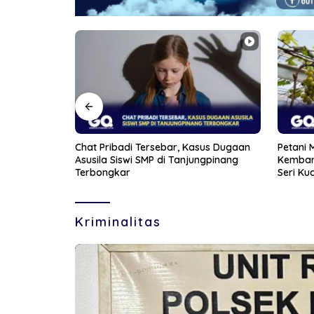
sus Dugaan
Petani Muda di Bintan Berhasil
Aksi Fr
ngpinang
Kembangkan Lima Varietas Anggur di
Wanita 
Seri Kuala Lobam
Kriminalitas