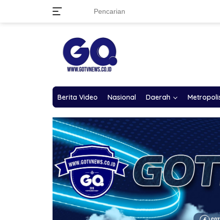
Langsung
ke
konten
Berita Video
Nasional
Daerah
Metropoli