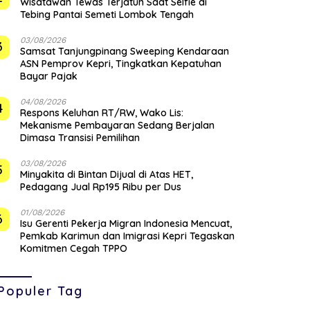
Wisatawan Tewas Terjatuh Saat Selfie di
Tebing Pantai Semeti Lombok Tengah
03/08/2026
3
Samsat Tanjungpinang Sweeping Kendaraan
ASN Pemprov Kepri, Tingkatkan Kepatuhan
Bayar Pajak
04/08/2026
4
‎Respons Keluhan RT/RW, Wako Lis:
Mekanisme Pembayaran Sedang Berjalan
Dimasa Transisi Pemilihan
03/08/2026
5
Minyakita di Bintan Dijual di Atas HET,
Pedagang Jual Rp195 Ribu per Dus
01/08/2026
6
Isu Gerenti Pekerja Migran Indonesia Mencuat,
Pemkab Karimun dan Imigrasi Kepri Tegaskan
Komitmen Cegah TPPO
Populer Tag