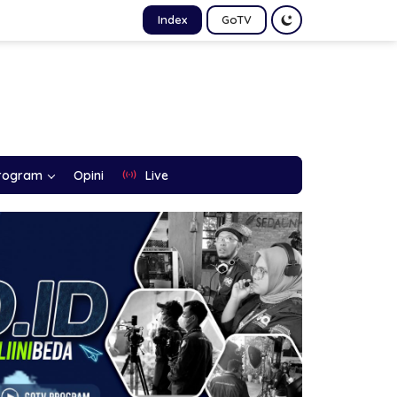
Index
GoTV
rogram
Opini
Live