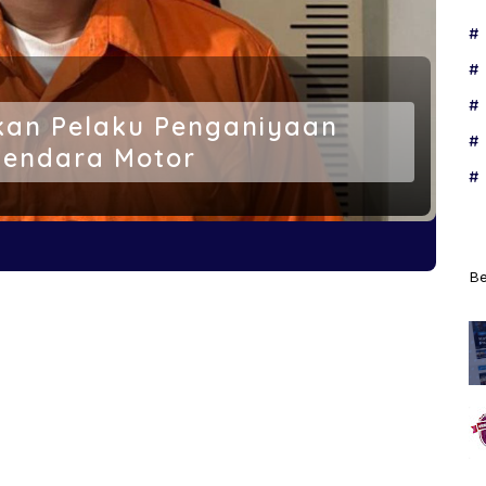
kan Pelaku Penganiyaan
gendara Motor
Be