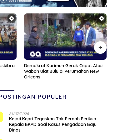
 Atasi
Satlantas Polres Bintan Kedepankan
Viral Pasien
 New
Edukasi, 30 Pelanggar Hanya Diberi
Dihujat Nak
Teguran
POSTINGAN POPULER
31/07/2026
1
Kejati Kepri Tegaskan Tak Pernah Periksa
Kepala BKAD Soal Kasus Pengadaan Baju
Dinas