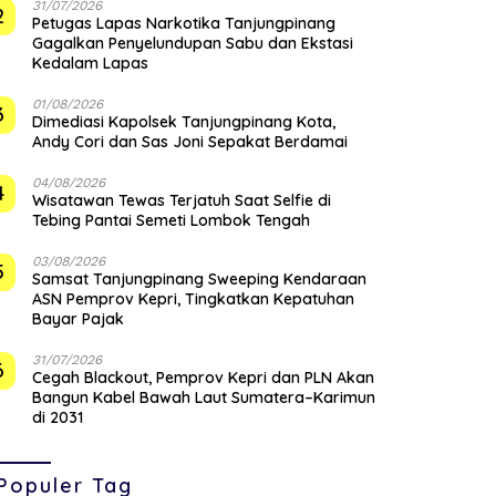
31/07/2026
2
Petugas Lapas Narkotika Tanjungpinang
Gagalkan Penyelundupan Sabu dan Ekstasi
Kedalam Lapas
01/08/2026
3
Dimediasi Kapolsek Tanjungpinang Kota,
Andy Cori dan Sas Joni Sepakat Berdamai
04/08/2026
4
Wisatawan Tewas Terjatuh Saat Selfie di
Tebing Pantai Semeti Lombok Tengah
03/08/2026
5
Samsat Tanjungpinang Sweeping Kendaraan
ASN Pemprov Kepri, Tingkatkan Kepatuhan
Bayar Pajak
31/07/2026
6
Cegah Blackout, Pemprov Kepri dan PLN Akan
Bangun Kabel Bawah Laut Sumatera–Karimun
di 2031
Populer Tag