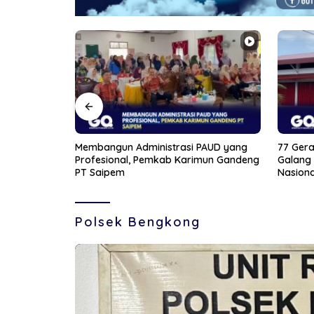
PAUD yang
77 Gerai Rampung di Kepri, Kopdes
Jelang 
mun Gandeng
Galang Baru Jadi Percontohan
Bintan 
Nasional
Polsek Bengkong