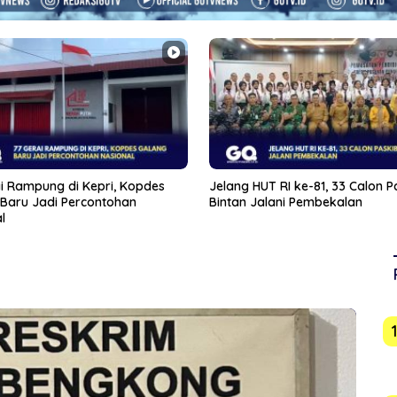
HUT RI ke-81, 33 Calon Paskibra
Demokrat Karimun Gerak Cepat
Jalani Pembekalan
Wabah Ulat Bulu di Perumahan
Orleans