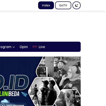
Index
GoTV
rogram
Opini
Live