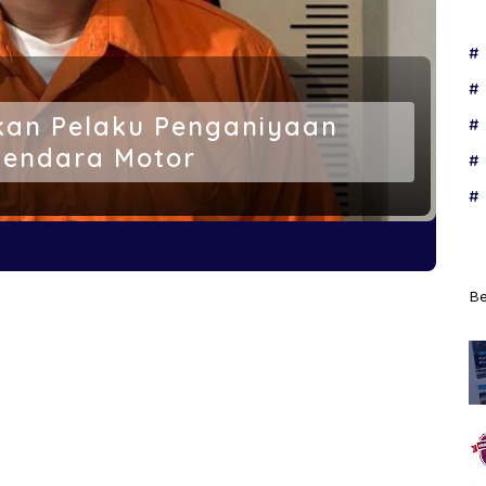
kan Pelaku Penganiyaan
gendara Motor
Be