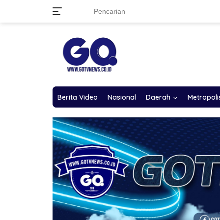
Langsung
ke
konten
Berita Video
Nasional
Daerah
Metropoli