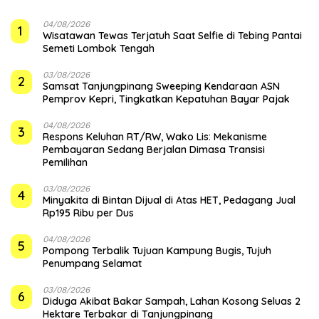
04/08/2026
1
Wisatawan Tewas Terjatuh Saat Selfie di Tebing Pantai
Semeti Lombok Tengah
03/08/2026
2
Samsat Tanjungpinang Sweeping Kendaraan ASN
Pemprov Kepri, Tingkatkan Kepatuhan Bayar Pajak
04/08/2026
3
‎Respons Keluhan RT/RW, Wako Lis: Mekanisme
Pembayaran Sedang Berjalan Dimasa Transisi
Pemilihan
03/08/2026
4
Minyakita di Bintan Dijual di Atas HET, Pedagang Jual
Rp195 Ribu per Dus
04/08/2026
5
Pompong Terbalik Tujuan Kampung Bugis, Tujuh
Penumpang Selamat
03/08/2026
6
Diduga Akibat Bakar Sampah, Lahan Kosong Seluas 2
Hektare Terbakar di Tanjungpinang