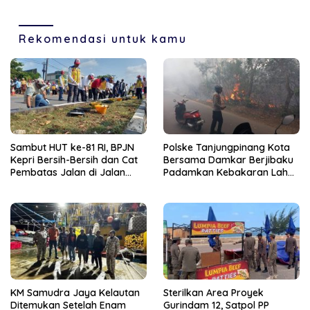
Pompong Terbalik ‎
Olahraga dan Seni
Rekomendasi untuk kamu
Sambut HUT ke-81 RI, BPJN
Polske Tanjungpinang Kota
Kepri Bersih-Bersih dan Cat
Bersama Damkar Berjibaku
Pembatas Jalan di Jalan
Padamkan Kebakaran Lahan
Jalan Aisyah Sulaiman
di Kampung Bugis
Tanjungpinang
KM Samudra Jaya Kelautan
Sterilkan Area Proyek
Ditemukan Setelah Enam
Gurindam 12, Satpol PP