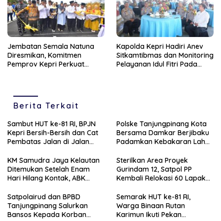
Jembatan Semala Natuna
Kapolda Kepri Hadiri Anev
Diresmikan, Komitmen
Sitkamtibmas dan Monitoring
Pemprov Kepri Perkuat
Pelayanan Idul Fitri Pada
Konektivitas di Perbatasan
Objek Wisata
Berita Terkait
Sambut HUT ke-81 RI, BPJN
Polske Tanjungpinang Kota
Kepri Bersih-Bersih dan Cat
Bersama Damkar Berjibaku
Pembatas Jalan di Jalan
Padamkan Kebakaran Lahan
Jalan Aisyah Sulaiman
di Kampung Bugis
Tanjungpinang
KM Samudra Jaya Kelautan
Sterilkan Area Proyek
Ditemukan Setelah Enam
Gurindam 12, Satpol PP
Hari Hilang Kontak, ABK
Kembali Relokasi 60 Lapak
Dievakuasi Nelayan Malaysia
Pedagang
Satpolairud dan BPBD
Semarak HUT ke-81 RI,
Tanjungpinang Salurkan
Warga Binaan Rutan
Bansos Kepada Korban
Karimun Ikuti Pekan