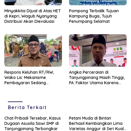
Minyakkita Dijual di Atas HET
Pompong Terbalik Tujuan
di Kepri, Wagub Nyanyang:
Kampung Bugis, Tujuh
Distribusi Akan Dievaluasi
Penumpang Selamat
‎Respons Keluhan RT/RW,
Angka Perceraian di
Wako Lis: Mekanisme
Tanjungpinang Masih Tinggi,
Pembayaran Sedang
PA: Faktor Utama Karena
Berjalan Dimasa Transisi
Ekonomi dan Perselingkuhan
Pemilihan
Berita Terkait
Chat Pribadi Tersebar, Kasus
Petani Muda di Bintan
Dugaan Asusila Siswi SMP di
Berhasil Kembangkan Lima
Tanjungpinang Terbongkar
Varietas Anggur di Seri Kuala