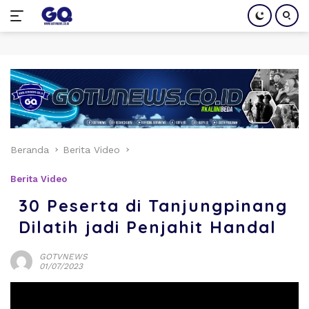
Langsung
ke
konten
Beranda
Berita Video
Berita Video
30 Peserta di Tanjungpinang
Dilatih jadi Penjahit Handal
GOTVNEWS
01/07/2023