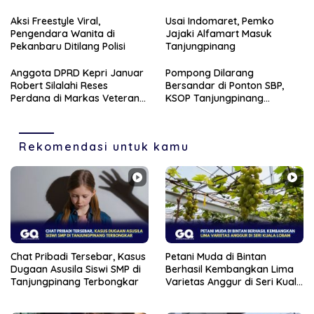
Lobam
Aksi Freestyle Viral,
Usai Indomaret, Pemko
Pengendara Wanita di
Jajaki Alfamart Masuk
Pekanbaru Ditilang Polisi
Tanjungpinang
Anggota DPRD Kepri Januar
Pompong Dilarang
Robert Silalahi Reses
Bersandar di Ponton SBP,
Perdana di Markas Veteran
KSOP Tanjungpinang
Karimun
Siapkan Sanksi Tegas
Rekomendasi untuk kamu
Chat Pribadi Tersebar, Kasus
Petani Muda di Bintan
Dugaan Asusila Siswi SMP di
Berhasil Kembangkan Lima
Tanjungpinang Terbongkar
Varietas Anggur di Seri Kuala
Lobam