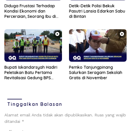
Diduga Frustasi Terhadap
Detik-Detik Polisi Bekuk
Kondisi Ekonomi dan
Pasutri Lansia Edarkan Sabu
Perceraian, Seorang Ibu di
di Bintan
Tanjungpinang Banting
Anaknya Sendiri
Bupati Iskandarsyah Hadiri
Pemko Tanjungpinang
Peletakan Batu Pertama
Salurkan Seragam Sekolah
Revitalisasi Gedung BPS
Gratis di November
Karimun
Tinggalkan Balasan
Alamat email Anda tidak akan dipublikasikan.
Ruas yang wajib
ditandai
*