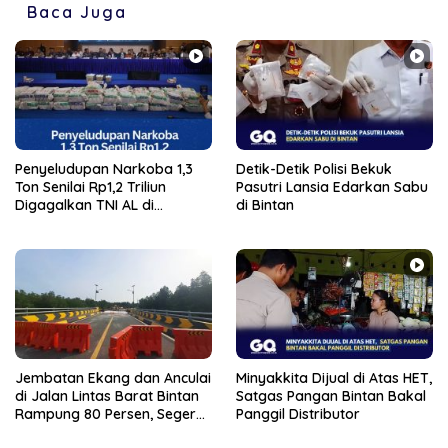
Baca Juga
Penyeludupan Narkoba 1,3
Detik-Detik Polisi Bekuk
Ton Senilai Rp1,2 Triliun
Pasutri Lansia Edarkan Sabu
Digagalkan TNI AL di
di Bintan
Perairan Bintan
Jembatan Ekang dan Anculai
Minyakkita Dijual di Atas HET,
di Jalan Lintas Barat Bintan
Satgas Pangan Bintan Bakal
Rampung 80 Persen, Segera
Panggil Distributor
Bisa Dilalui