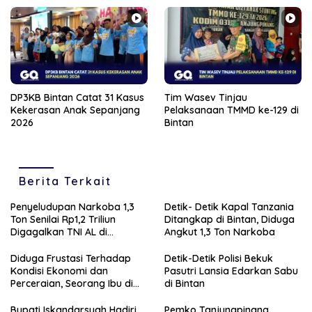
DP3KB Bintan Catat 31 Kasus
Tim Wasev Tinjau
Kekerasan Anak Sepanjang
Pelaksanaan TMMD ke-129 di
2026
Bintan
Berita Terkait
Penyeludupan Narkoba 1,3
Detik- Detik Kapal Tanzania
Ton Senilai Rp1,2 Triliun
Ditangkap di Bintan, Diduga
Digagalkan TNI AL di
Angkut 1,3 Ton Narkoba
Perairan Bintan
Diduga Frustasi Terhadap
Detik-Detik Polisi Bekuk
Kondisi Ekonomi dan
Pasutri Lansia Edarkan Sabu
Perceraian, Seorang Ibu di
di Bintan
Tanjungpinang Banting
Anaknya Sendiri
Bupati Iskandarsyah Hadiri
Pemko Tanjungpinang