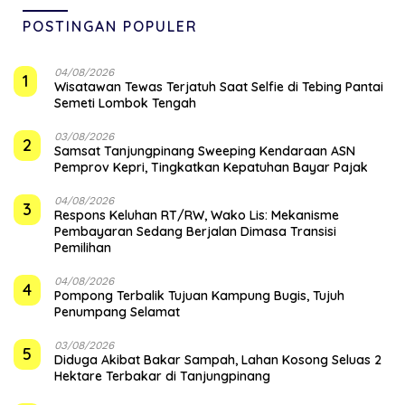
POSTINGAN POPULER
04/08/2026
1
Wisatawan Tewas Terjatuh Saat Selfie di Tebing Pantai
Semeti Lombok Tengah
03/08/2026
2
Samsat Tanjungpinang Sweeping Kendaraan ASN
Pemprov Kepri, Tingkatkan Kepatuhan Bayar Pajak
04/08/2026
3
‎Respons Keluhan RT/RW, Wako Lis: Mekanisme
Pembayaran Sedang Berjalan Dimasa Transisi
Pemilihan
04/08/2026
4
Pompong Terbalik Tujuan Kampung Bugis, Tujuh
Penumpang Selamat
03/08/2026
5
Diduga Akibat Bakar Sampah, Lahan Kosong Seluas 2
Hektare Terbakar di Tanjungpinang