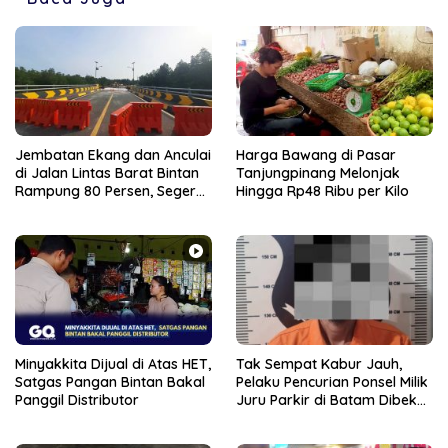
Jembatan Ekang dan Anculai
Harga Bawang di Pasar
di Jalan Lintas Barat Bintan
Tanjungpinang Melonjak
Rampung 80 Persen, Segera
Hingga Rp48 Ribu per Kilo
Bisa Dilalui
Minyakkita Dijual di Atas HET,
Tak Sempat Kabur Jauh,
Satgas Pangan Bintan Bakal
Pelaku Pencurian Ponsel Milik
Panggil Distributor
Juru Parkir di Batam Dibekuk
Unit Reskrim Polsek
Bengkong