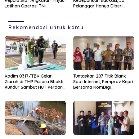
Kepala Staf Angkatan Tinjau
Kedepankan Edukasi, 30
Latihan Operasi TNI
Pelanggar Hanya Diberi
Terintegrasi TA 2026
Teguran
Rekomendasi untuk kamu
Kodim 0317/TBK Gelar
Tuntaskan 207 Titik Blank
Ziarah di TMP Pusara Bhakti
Spot Internet, Pemprov Kepri
Kundur Sambut HUT Perdana
Bersama KomDigi
Kodam XIX
Proyeksikan Satelit dan
Frekuensi 700MHz