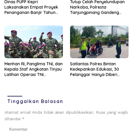
Dinas PUPP Kepri
Tutup Celah Penyelundupan
Laksanakan Empat Proyek
Narkoba, Polresta
Penanganan Banjir Tahun
Tanjungpinang Gandeng
2026
Perusahaan Jasa Ekspedisi
Menhan RI, Panglima TNI, dan
Satlantas Polres Bintan
Kepala Staf Angkatan Tinjau
Kedepankan Edukasi, 30
Latihan Operasi TNI
Pelanggar Hanya Diberi
Terintegrasi TA 2026
Teguran
Tinggalkan Balasan
Alamat email Anda tidak akan dipublikasikan.
Ruas yang wajib
ditandai
*