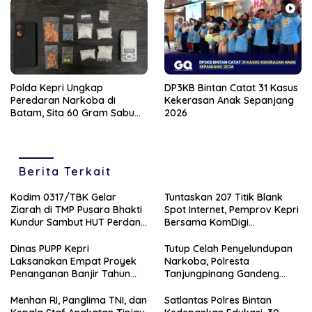
Polda Kepri Ungkap
DP3KB Bintan Catat 31 Kasus
Peredaran Narkoba di
Kekerasan Anak Sepanjang
Batam, Sita 60 Gram Sabu
2026
dan 63 Butir Ekstasi
Berita Terkait
Kodim 0317/TBK Gelar
Tuntaskan 207 Titik Blank
Ziarah di TMP Pusara Bhakti
Spot Internet, Pemprov Kepri
Kundur Sambut HUT Perdana
Bersama KomDigi
Kodam XIX
Proyeksikan Satelit dan
Frekuensi 700MHz
Dinas PUPP Kepri
Tutup Celah Penyelundupan
Laksanakan Empat Proyek
Narkoba, Polresta
Penanganan Banjir Tahun
Tanjungpinang Gandeng
2026
Perusahaan Jasa Ekspedisi
Menhan RI, Panglima TNI, dan
Satlantas Polres Bintan