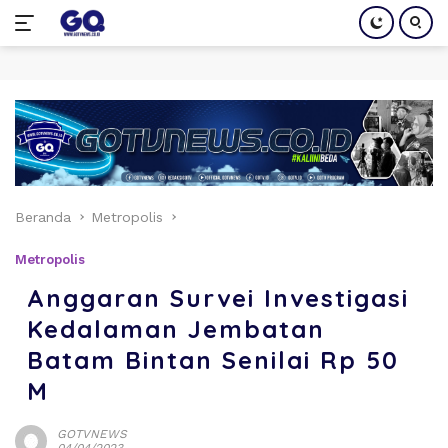
Langsung
ke
konten
Beranda
Metropolis
Metropolis
Anggaran Survei Investigasi
Kedalaman Jembatan
Batam Bintan Senilai Rp 50
M
GOTVNEWS
04/04/2023