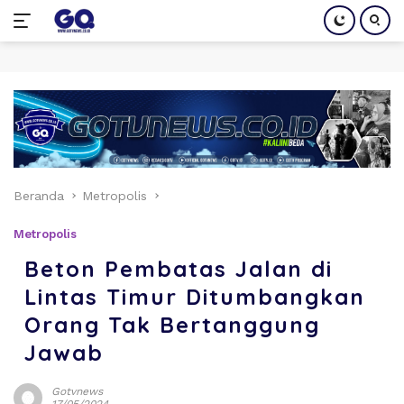
Langsung
ke
konten
Beranda
Metropolis
Metropolis
Beton Pembatas Jalan di
Lintas Timur Ditumbangkan
Orang Tak Bertanggung
Jawab
Gotvnews
17/05/2024