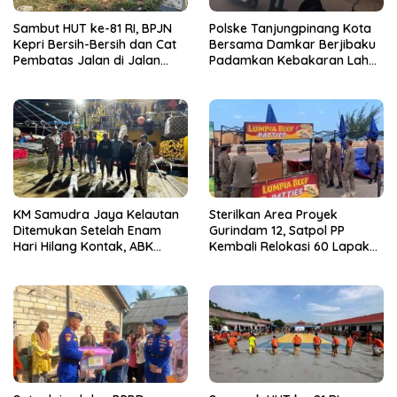
Sambut HUT ke-81 RI, BPJN
Polske Tanjungpinang Kota
Kepri Bersih-Bersih dan Cat
Bersama Damkar Berjibaku
Pembatas Jalan di Jalan
Padamkan Kebakaran Lahan
Jalan Aisyah Sulaiman
di Kampung Bugis
Tanjungpinang
KM Samudra Jaya Kelautan
Sterilkan Area Proyek
Ditemukan Setelah Enam
Gurindam 12, Satpol PP
Hari Hilang Kontak, ABK
Kembali Relokasi 60 Lapak
Dievakuasi Nelayan Malaysia
Pedagang