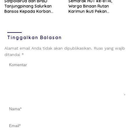
Satpolairud dan BPBD
Semarak HUT ke-81 RI,
Tanjungpinang Salurkan
Warga Binaan Rutan
Bansos Kepada Korban
Karimun Ikuti Pekan
Pompong Terbalik ‎
Olahraga dan Seni
Tinggalkan Balasan
Alamat email Anda tidak akan dipublikasikan.
Ruas yang wajib
ditandai
*