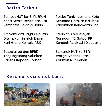
Berita Terkait
Sambut HUT ke-81 RI, BPJN
Polske Tanjungpinang Kota
Kepri Bersih-Bersih dan Cat
Bersama Damkar Berjibaku
Pembatas Jalan di Jalan
Padamkan Kebakaran Lahan
Jalan Aisyah Sulaiman
di Kampung Bugis
Tanjungpinang
KM Samudra Jaya Kelautan
Sterilkan Area Proyek
Ditemukan Setelah Enam
Gurindam 12, Satpol PP
Hari Hilang Kontak, ABK
Kembali Relokasi 60 Lapak
Dievakuasi Nelayan Malaysia
Pedagang
Satpolairud dan BPBD
Semarak HUT ke-81 RI,
Tanjungpinang Salurkan
Warga Binaan Rutan
Bansos Kepada Korban
Karimun Ikuti Pekan
Pompong Terbalik ‎
Olahraga dan Seni
Rekomendasi untuk kamu