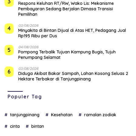
3
‎Respons Keluhan RT/RW, Wako Lis: Mekanisme
Pembayaran Sedang Berjalan Dimasa Transisi
Pemilihan
03/08/2026
4
Minyakita di Bintan Dijual di Atas HET, Pedagang Jual
Rp195 Ribu per Dus
04/08/2026
5
Pompong Terbalik Tujuan Kampung Bugis, Tujuh
Penumpang Selamat
03/08/2026
6
Diduga Akibat Bakar Sampah, Lahan Kosong Seluas 2
Hektare Terbakar di Tanjungpinang
Populer Tag
tanjungpinang
Kesehatan
ramalan zodiak
cinta
bintan