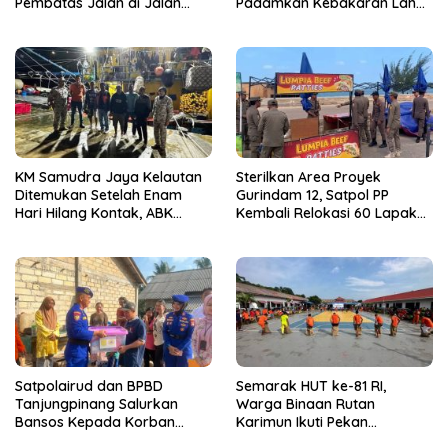
Pembatas Jalan di Jalan
Padamkan Kebakaran Lahan
Jalan Aisyah Sulaiman
di Kampung Bugis
Tanjungpinang
KM Samudra Jaya Kelautan
Sterilkan Area Proyek
Ditemukan Setelah Enam
Gurindam 12, Satpol PP
Hari Hilang Kontak, ABK
Kembali Relokasi 60 Lapak
Dievakuasi Nelayan Malaysia
Pedagang
Satpolairud dan BPBD
Semarak HUT ke-81 RI,
Tanjungpinang Salurkan
Warga Binaan Rutan
Bansos Kepada Korban
Karimun Ikuti Pekan
Pompong Terbalik ‎
Olahraga dan Seni