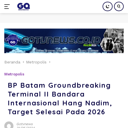
Langsung
ke
konten
Beranda
Metropolis
Metropolis
BP Batam Groundbreaking
Terminal II Bandara
Internasional Hang Nadim,
Target Selesai Pada 2026
Gotvnews
31/05/2024