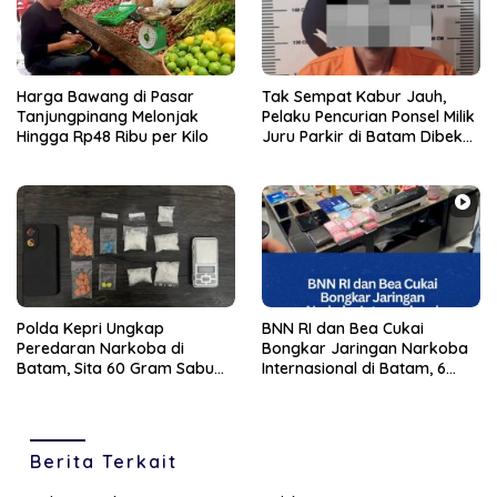
Harga Bawang di Pasar
Tak Sempat Kabur Jauh,
Tanjungpinang Melonjak
Pelaku Pencurian Ponsel Milik
Hingga Rp48 Ribu per Kilo
Juru Parkir di Batam Dibekuk
Unit Reskrim Polsek
Bengkong
Polda Kepri Ungkap
BNN RI dan Bea Cukai
Peredaran Narkoba di
Bongkar Jaringan Narkoba
Batam, Sita 60 Gram Sabu
Internasional di Batam, 6
dan 63 Butir Ekstasi
Tersangka Diamankan
Berita Terkait