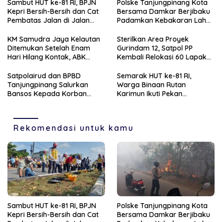
Sambut HUT ke-81 RI, BPJN
Polske Tanjungpinang Kota
Kepri Bersih-Bersih dan Cat
Bersama Damkar Berjibaku
Pembatas Jalan di Jalan
Padamkan Kebakaran Lahan
Jalan Aisyah Sulaiman
di Kampung Bugis
Tanjungpinang
KM Samudra Jaya Kelautan
Sterilkan Area Proyek
Ditemukan Setelah Enam
Gurindam 12, Satpol PP
Hari Hilang Kontak, ABK
Kembali Relokasi 60 Lapak
Dievakuasi Nelayan Malaysia
Pedagang
Satpolairud dan BPBD
Semarak HUT ke-81 RI,
Tanjungpinang Salurkan
Warga Binaan Rutan
Bansos Kepada Korban
Karimun Ikuti Pekan
Pompong Terbalik ‎
Olahraga dan Seni
Rekomendasi untuk kamu
Sambut HUT ke-81 RI, BPJN
Polske Tanjungpinang Kota
Kepri Bersih-Bersih dan Cat
Bersama Damkar Berjibaku