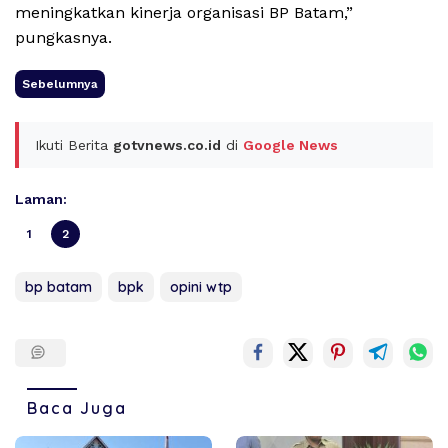
meningkatkan kinerja organisasi BP Batam,”
pungkasnya.
Sebelumnya
Ikuti Berita
gotvnews.co.id
di
Google News
Laman:
1
2
bp batam
bpk
opini wtp
Baca Juga