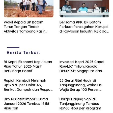
Wakil Kepala BP Batam
Bersama KPK, BP Batam
Turun Tangan Tindak
Perkuat Pencegahan Korupsi
Aktivitas Tambang Pasir
di Kawasan Industri, KEK dan
Ilegal Kampung Jabi
PSN
Berita Terkait
BI Kepri: Ekonomi Kepulauan
Investasi Kepri 2025 Capai
Riau Tahun 2026 Masih
Rp64,67 Triliun, Kepala
Berkinerja Positif
DPMPTSP: Singapura dan
Hong Kong Jadi Investor
Utama
Rupiah Kembali Melemah
25 Gerai Ritel Hadir di
Rp17.970 per Dolar AS,
Tanjungpinang, Wako Lis:
Berikut Dampak dan Respon
Wajib Serap 100 Persen
Bank Indonesia
Tenaga Lokal
BPS RI Catat Impor Kurma
Harga Daging Sapi di
Januari 2026 Tembus 16,58
Tanjungpinang Tembus
Ribu Ton
Rp160 Ribu per Kilogram