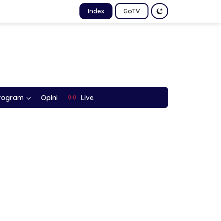
Index
GoTV
rogram
Opini
Live