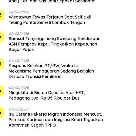
Andy Cori dan Sas Joni Sepakat Berdamai
04/08/2026
2
Wisatawan Tewas Terjatuh Saat Selfie di
Tebing Pantai Semeti Lombok Tengah
03/08/2026
3
Samsat Tanjungpinang Sweeping Kendaraan
ASN Pemprov Kepri, Tingkatkan Kepatuhan
Bayar Pajak
04/08/2026
4
‎Respons Keluhan RT/RW, Wako Lis:
Mekanisme Pembayaran Sedang Berjalan
Dimasa Transisi Pemilihan
03/08/2026
5
Minyakita di Bintan Dijual di Atas HET,
Pedagang Jual Rp195 Ribu per Dus
01/08/2026
6
Isu Gerenti Pekerja Migran Indonesia Mencuat,
Pemkab Karimun dan Imigrasi Kepri Tegaskan
Komitmen Cegah TPPO