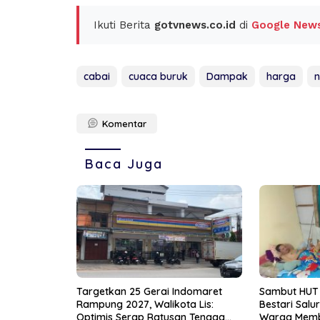
Ikuti Berita
gotvnews.co.id
di
Google New
cabai
cuaca buruk
Dampak
harga
n
Komentar
Baca Juga
Targetkan 25 Gerai Indomaret
Sambut HUT k
Rampung 2027, Walikota Lis:
Bestari Salu
Optimis Serap Ratusan Tenaga
Warga Mem