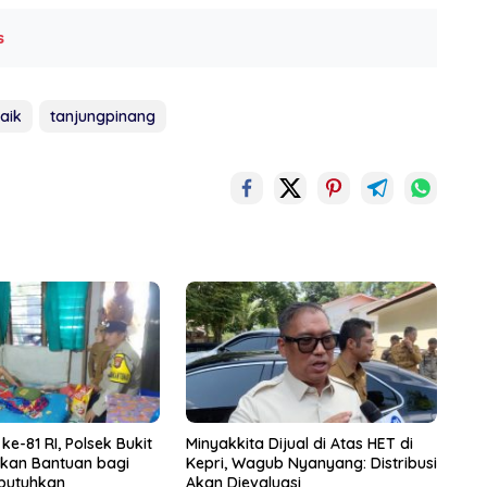
s
aik
tanjungpinang
e-81 RI, Polsek Bukit
Minyakkita Dijual di Atas HET di
rkan Bantuan bagi
Kepri, Wagub Nyanyang: Distribusi
butuhkan
Akan Dievaluasi