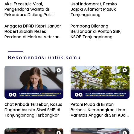
Aksi Freestyle Viral,
Usai Indomaret, Pemko
Pengendara Wanita di
Jajaki Alfamart Masuk
Pekanbaru Ditilang Polisi
Tanjungpinang
Anggota DPRD Kepri Januar
Pompong Dilarang
Robert Silalahi Reses
Bersandar di Ponton SBP,
Perdana di Markas Veteran
KSOP Tanjungpinang
Karimun
Siapkan Sanksi Tegas
Rekomendasi untuk kamu
Chat Pribadi Tersebar, Kasus
Petani Muda di Bintan
Dugaan Asusila Siswi SMP di
Berhasil Kembangkan Lima
Tanjungpinang Terbongkar
Varietas Anggur di Seri Kuala
Lobam