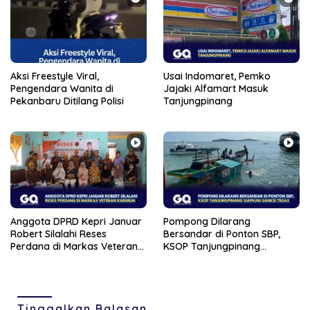
Aksi Freestyle Viral,
Usai Indomaret, Pemko
Pengendara Wanita di
Jajaki Alfamart Masuk
Pekanbaru Ditilang Polisi
Tanjungpinang
Anggota DPRD Kepri Januar
Pompong Dilarang
Robert Silalahi Reses
Bersandar di Ponton SBP,
Perdana di Markas Veteran
KSOP Tanjungpinang
Karimun
Siapkan Sanksi Tegas
Tinggalkan Balasan