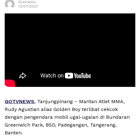
Gotvnews
13/07/2023
GOTVNEWS
, Tanjungpinang – Mantan Atlet MMA,
Rudy Agustian alias Golden Boy terlibat cekcok
dengan pengendara mobil ugal-ugalan di Bundaran
Greenwich Park, BSD, Padegangan, Tangerang,
Banten.