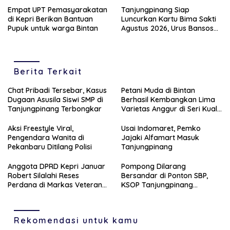
Empat UPT Pemasyarakatan
Tanjungpinang Siap
di Kepri Berikan Bantuan
Luncurkan Kartu Bima Sakti
Pupuk untuk warga Bintan
Agustus 2026, Urus Bansos
Cukup Sekali Klik
Berita Terkait
Chat Pribadi Tersebar, Kasus
Petani Muda di Bintan
Dugaan Asusila Siswi SMP di
Berhasil Kembangkan Lima
Tanjungpinang Terbongkar
Varietas Anggur di Seri Kuala
Lobam
Aksi Freestyle Viral,
Usai Indomaret, Pemko
Pengendara Wanita di
Jajaki Alfamart Masuk
Pekanbaru Ditilang Polisi
Tanjungpinang
Anggota DPRD Kepri Januar
Pompong Dilarang
Robert Silalahi Reses
Bersandar di Ponton SBP,
Perdana di Markas Veteran
KSOP Tanjungpinang
Karimun
Siapkan Sanksi Tegas
Rekomendasi untuk kamu