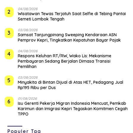
04/08/2026
2
Wisatawan Tewas Terjatuh Saat Selfie di Tebing Pantai
Semeti Lombok Tengah
03/08/2026
3
Samsat Tanjungpinang Sweeping Kendaraan ASN
Pemprov Kepri, Tingkatkan Kepatuhan Bayar Pajak
04/08/2026
4
‎Respons Keluhan RT/RW, Wako Lis: Mekanisme
Pembayaran Sedang Berjalan Dimasa Transisi
Pemilihan
03/08/2026
5
Minyakita di Bintan Dijual di Atas HET, Pedagang Jual
Rp195 Ribu per Dus
01/08/2026
6
Isu Gerenti Pekerja Migran Indonesia Mencuat, Pemkab
Karimun dan Imigrasi Kepri Tegaskan Komitmen Cegah
TPPO
Populer Tag