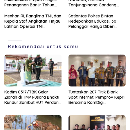
Penanganan Banjir Tahun
Tanjungpinang Gandeng
2026
Perusahaan Jasa Ekspedisi
Menhan RI, Panglima TNI, dan
Satlantas Polres Bintan
Kepala Staf Angkatan Tinjau
Kedepankan Edukasi, 30
Latihan Operasi TNI
Pelanggar Hanya Diberi
Terintegrasi TA 2026
Teguran
Rekomendasi untuk kamu
Kodim 0317/TBK Gelar
Tuntaskan 207 Titik Blank
Ziarah di TMP Pusara Bhakti
Spot Internet, Pemprov Kepri
Kundur Sambut HUT Perdana
Bersama KomDigi
Kodam XIX
Proyeksikan Satelit dan
Frekuensi 700MHz