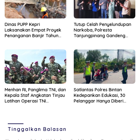
Dinas PUPP Kepri
Tutup Celah Penyelundupan
Laksanakan Empat Proyek
Narkoba, Polresta
Penanganan Banjir Tahun
Tanjungpinang Gandeng
2026
Perusahaan Jasa Ekspedisi
Menhan RI, Panglima TNI, dan
Satlantas Polres Bintan
Kepala Staf Angkatan Tinjau
Kedepankan Edukasi, 30
Latihan Operasi TNI
Pelanggar Hanya Diberi
Terintegrasi TA 2026
Teguran
Tinggalkan Balasan