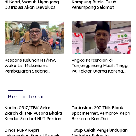
di Kepri, Wagub Nyanyang:
Kampung Bugis, Tujuh
Distribusi Akan Dievaluasi
Penumpang Selamat
‎Respons Keluhan RT/RW,
Angka Perceraian di
Wako Lis: Mekanisme
Tanjungpinang Masih Tinggi,
Pembayaran Sedang
PA: Faktor Utama Karena
Berjalan Dimasa Transisi
Ekonomi dan Perselingkuhan
Pemilihan
Berita Terkait
Kodim 0317/TBK Gelar
Tuntaskan 207 Titik Blank
Ziarah di TMP Pusara Bhakti
Spot Internet, Pemprov Kepri
Kundur Sambut HUT Perdana
Bersama KomDigi
Kodam XIX
Proyeksikan Satelit dan
Frekuensi 700MHz
Dinas PUPP Kepri
Tutup Celah Penyelundupan
Laksanakan Empat Proyek
Narkoba, Polresta