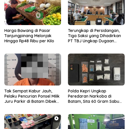
Harga Bawang di Pasar
Terungkap di Persidangan,
Tanjungpinang Melonjak
Tiga Saksi yang Dihadirkan
Hingga Rp48 Ribu per Kilo
PT TBJ Ungkap Dugaan
Sporadik Bermasalah Dibalik
Penerbitan Izin Tersus CV SEP
di Lingga
Tak Sempat Kabur Jauh,
Polda Kepri Ungkap
Pelaku Pencurian Ponsel Milik
Peredaran Narkoba di
Juru Parkir di Batam Dibekuk
Batam, Sita 60 Gram Sabu
Unit Reskrim Polsek
dan 63 Butir Ekstasi
Bengkong