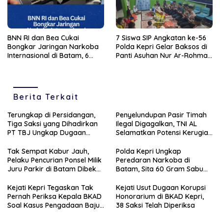
BNN RI dan Bea Cukai
7 Siswa SIP Angkatan ke-56
Bongkar Jaringan Narkoba
Polda Kepri Gelar Baksos di
Internasional di Batam, 6
Panti Asuhan Nur Ar-Rohman
Tersangka Diamankan
Tanjungpinang
Berita Terkait
Terungkap di Persidangan,
Penyelundupan Pasir Timah
Tiga Saksi yang Dihadirkan
Ilegal Digagalkan, TNI AL
PT TBJ Ungkap Dugaan
Selamatkan Potensi Kerugian
Sporadik Bermasalah Dibalik
Rp1,33 Miliar
Penerbitan Izin Tersus CV SEP
Tak Sempat Kabur Jauh,
Polda Kepri Ungkap
di Lingga
Pelaku Pencurian Ponsel Milik
Peredaran Narkoba di
Juru Parkir di Batam Dibekuk
Batam, Sita 60 Gram Sabu
Unit Reskrim Polsek
dan 63 Butir Ekstasi
Bengkong
Kejati Kepri Tegaskan Tak
Kejati Usut Dugaan Korupsi
Pernah Periksa Kepala BKAD
Honorarium di BKAD Kepri,
Soal Kasus Pengadaan Baju
38 Saksi Telah Diperiksa
Dinas