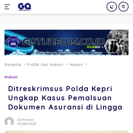
Langsung
ke
konten
Beranda
Politik dan Hukum
Hukum
Hukum
Ditreskrimsus Polda Kepri
Ungkap Kasus Pemalsuan
Dokumen Asuransi di Lingga
Gotvnews
15/09/2025