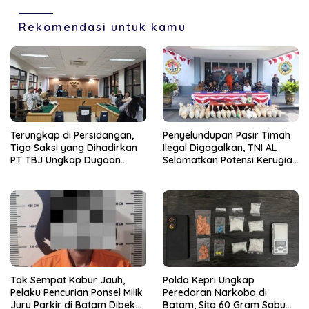
Rekomendasi untuk kamu
Terungkap di Persidangan,
Penyelundupan Pasir Timah
Tiga Saksi yang Dihadirkan
Ilegal Digagalkan, TNI AL
PT TBJ Ungkap Dugaan
Selamatkan Potensi Kerugian
Sporadik Bermasalah Dibalik
Rp1,33 Miliar
Penerbitan Izin Tersus CV SEP
di Lingga
Tak Sempat Kabur Jauh,
Polda Kepri Ungkap
Pelaku Pencurian Ponsel Milik
Peredaran Narkoba di
Juru Parkir di Batam Dibekuk
Batam, Sita 60 Gram Sabu