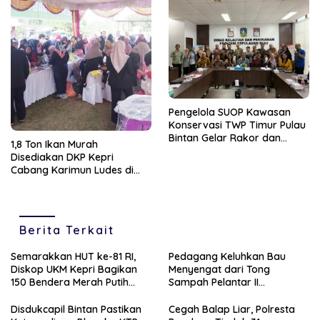
Pengelola SUOP Kawasan
Konservasi TWP Timur Pulau
Bintan Gelar Rakor dan
1,8 Ton Ikan Murah
Sinergitas Program
Disediakan DKP Kepri
Kerjasama Yayasan
Cabang Karimun Ludes di
Konservasi Indonesia
Buru Warga Kundur
Berita Terkait
Semarakkan HUT ke-81 RI,
Pedagang Keluhkan Bau
Diskop UKM Kepri Bagikan
Menyengat dari Tong
150 Bendera Merah Putih
Sampah Pelantar II
kepada Pelaku UMKM di
Tanjungpinang, Ganggu
Bintan
Kenyamanan Sekitar
Disdukcapil Bintan Pastikan
Cegah Balap Liar, Polresta