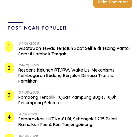
POSTINGAN POPULER
04/08/2026
1
Wisatawan Tewas Terjatuh Saat Selfie di Tebing Pantai
Semeti Lombok Tengah
04/08/2026
2
‎Respons Keluhan RT/RW, Wako Lis: Mekanisme
Pembayaran Sedang Berjalan Dimasa Transisi
Pemilihan
04/08/2026
3
Pompong Terbalik Tujuan Kampung Bugis, Tujuh
Penumpang Selamat
10/08/2026
4
Semarakkan HUT ke-81 RI, Sebanyak 1.225 Pelari
Ramaikan Fun & Run Tanjungpinang
10/08/2026