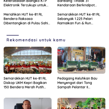
Ketersediaan Blangko KTP
Barelang Tindak 31
Elektronik Tercukupi untuk
Kendaraan Berknalpot
Penuhi Kebutuhan
Brong
Masyarakat
Meriahkan HUT ke-81 RI,
Semarakkan HUT ke-81 RI,
Bendera Raksasa
Sebanyak 1.225 Pelari
Dibentangkan di Pulau Sahi
Ramaikan Fun & Run
Natuna
Tanjungpinang
Rekomendasi untuk kamu
Semarakkan HUT ke-81 RI,
Pedagang Keluhkan Bau
Diskop UKM Kepri Bagikan
Menyengat dari Tong
150 Bendera Merah Putih
Sampah Pelantar II
kepada Pelaku UMKM di
Tanjungpinang, Ganggu
Bintan
Kenyamanan Sekitar