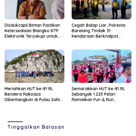
Disdukcapil Bintan Pastikan
Cegah Balap Liar, Polresta
Ketersediaan Blangko KTP
Barelang Tindak 31
Elektronik Tercukupi untuk
Kendaraan Berknalpot
Penuhi Kebutuhan
Brong
Masyarakat
Meriahkan HUT ke-81 RI,
Semarakkan HUT ke-81 RI,
Bendera Raksasa
Sebanyak 1.225 Pelari
Dibentangkan di Pulau Sahi
Ramaikan Fun & Run
Natuna
Tanjungpinang
Tinggalkan Balasan