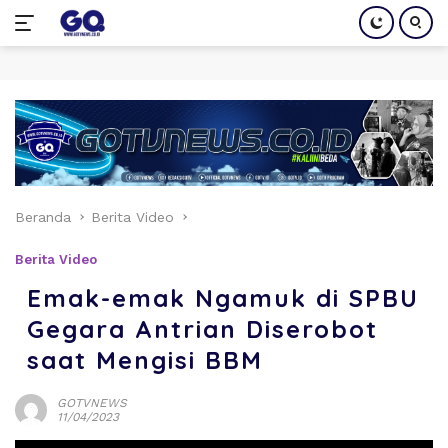
Langsung
ke
konten
Beranda
Berita Video
Berita Video
Emak-emak Ngamuk di SPBU
Gegara Antrian Diserobot
saat Mengisi BBM
GOTVNEWS
11/04/2023