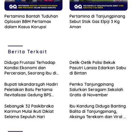
Pertamina Bantah Tuduhan
Pertamina di Tanjungpinang
Oplosan BBM Pertamax
Sebut Stok Gas Elpiji 3 Kg
dalam Kasus Korupsi
Aman
Berita Terkait
Diduga Frustasi Terhadap
Detik-Detik Polisi Bekuk
Kondisi Ekonomi dan
Pasutri Lansia Edarkan Sabu
Perceraian, Seorang Ibu di
di Bintan
Tanjungpinang Banting
Anaknya Sendiri
Bupati Iskandarsyah Hadiri
Pemko Tanjungpinang
Peletakan Batu Pertama
Salurkan Seragam Sekolah
Revitalisasi Gedung BPS
Gratis di November
Karimun
Sebanyak 32 Paskibraka
Ibu Kandung Diduga Banting
Karimun Mulai Ikuti Diklat
Balita di Tanjungpinang,
Selama Sepuluh Hari
Aksinya Terekam dan Viral di
Medsos