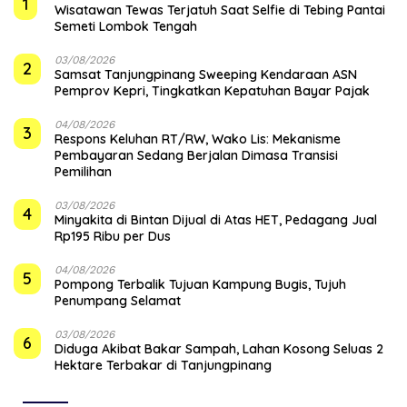
1
Wisatawan Tewas Terjatuh Saat Selfie di Tebing Pantai
Semeti Lombok Tengah
03/08/2026
2
Samsat Tanjungpinang Sweeping Kendaraan ASN
Pemprov Kepri, Tingkatkan Kepatuhan Bayar Pajak
04/08/2026
3
‎Respons Keluhan RT/RW, Wako Lis: Mekanisme
Pembayaran Sedang Berjalan Dimasa Transisi
Pemilihan
03/08/2026
4
Minyakita di Bintan Dijual di Atas HET, Pedagang Jual
Rp195 Ribu per Dus
04/08/2026
5
Pompong Terbalik Tujuan Kampung Bugis, Tujuh
Penumpang Selamat
03/08/2026
6
Diduga Akibat Bakar Sampah, Lahan Kosong Seluas 2
Hektare Terbakar di Tanjungpinang