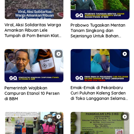
Viral, Aksi Solidaritas Warga
Prabowo Tugaskan Mentan
Amankan Ribuan Lele
Tanam Singkong dan
Tumpah di Pom Bensin Klaten
Sejenisnya Untuk Bahan
Jawa Tengah
Etanol di BBM
Emak-Emak di Pekanbaru
Pemerintah Wajibkan
Curi Puluhan Kaleng Sarden
Campuran Etanol 10 Persen
di Toko Langganan Selama
di BBM
Dua Tahun