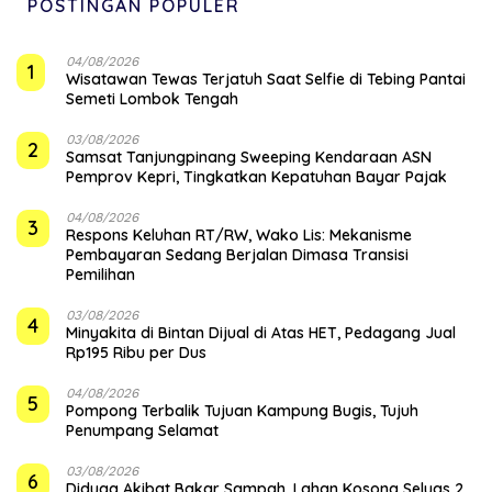
POSTINGAN POPULER
04/08/2026
1
Wisatawan Tewas Terjatuh Saat Selfie di Tebing Pantai
Semeti Lombok Tengah
03/08/2026
2
Samsat Tanjungpinang Sweeping Kendaraan ASN
Pemprov Kepri, Tingkatkan Kepatuhan Bayar Pajak
04/08/2026
3
‎Respons Keluhan RT/RW, Wako Lis: Mekanisme
Pembayaran Sedang Berjalan Dimasa Transisi
Pemilihan
03/08/2026
4
Minyakita di Bintan Dijual di Atas HET, Pedagang Jual
Rp195 Ribu per Dus
04/08/2026
5
Pompong Terbalik Tujuan Kampung Bugis, Tujuh
Penumpang Selamat
03/08/2026
6
Diduga Akibat Bakar Sampah, Lahan Kosong Seluas 2