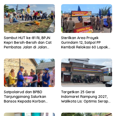
Sambut HUT ke-81 RI, BPJN
Sterilkan Area Proyek
Kepri Bersih-Bersih dan Cat
Gurindam 12, Satpol PP
Pembatas Jalan di Jalan
Kembali Relokasi 60 Lapak
Jalan Aisyah Sulaiman
Pedagang
Tanjungpinang
Satpolairud dan BPBD
Targetkan 25 Gerai
Tanjungpinang Salurkan
Indomaret Rampung 2027,
Bansos Kepada Korban
Walikota Lis: Optimis Serap
Pompong Terbalik ‎
Ratusan Tenaga Kerja Lokal