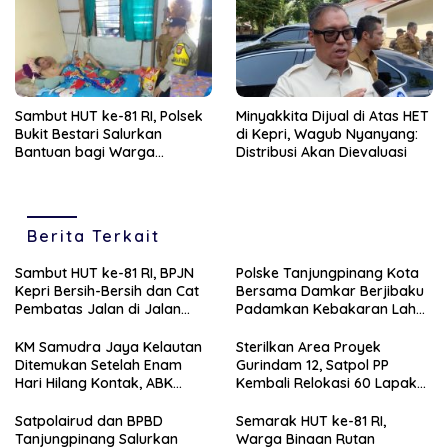
Sambut HUT ke-81 RI, Polsek
Minyakkita Dijual di Atas HET
Bukit Bestari Salurkan
di Kepri, Wagub Nyanyang:
Bantuan bagi Warga
Distribusi Akan Dievaluasi
Membutuhkan
Berita Terkait
Sambut HUT ke-81 RI, BPJN
Polske Tanjungpinang Kota
Kepri Bersih-Bersih dan Cat
Bersama Damkar Berjibaku
Pembatas Jalan di Jalan
Padamkan Kebakaran Lahan
Jalan Aisyah Sulaiman
di Kampung Bugis
Tanjungpinang
KM Samudra Jaya Kelautan
Sterilkan Area Proyek
Ditemukan Setelah Enam
Gurindam 12, Satpol PP
Hari Hilang Kontak, ABK
Kembali Relokasi 60 Lapak
Dievakuasi Nelayan Malaysia
Pedagang
Satpolairud dan BPBD
Semarak HUT ke-81 RI,
Tanjungpinang Salurkan
Warga Binaan Rutan