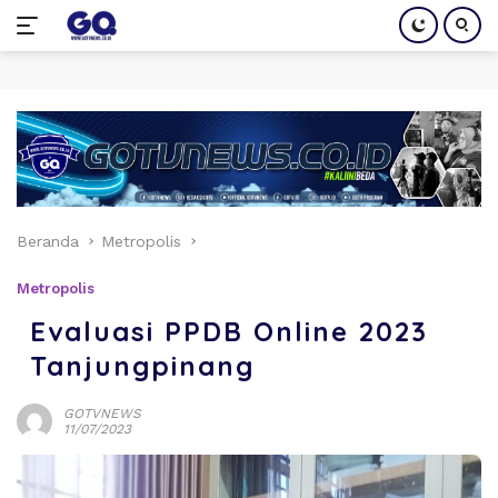
Langsung
ke
konten
Beranda
Metropolis
Metropolis
Evaluasi PPDB Online 2023
Tanjungpinang
GOTVNEWS
11/07/2023