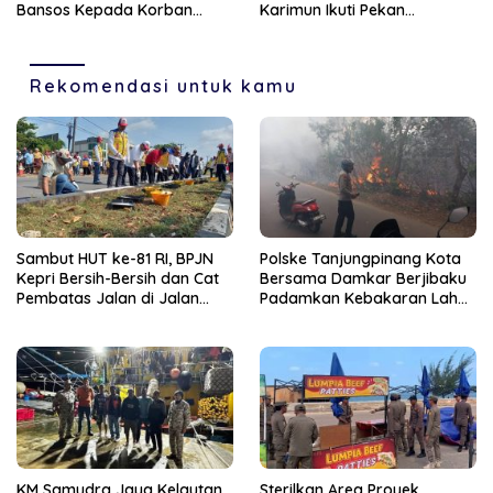
Bansos Kepada Korban
Karimun Ikuti Pekan
Pompong Terbalik ‎
Olahraga dan Seni
Rekomendasi untuk kamu
Sambut HUT ke-81 RI, BPJN
Polske Tanjungpinang Kota
Kepri Bersih-Bersih dan Cat
Bersama Damkar Berjibaku
Pembatas Jalan di Jalan
Padamkan Kebakaran Lahan
Jalan Aisyah Sulaiman
di Kampung Bugis
Tanjungpinang
KM Samudra Jaya Kelautan
Sterilkan Area Proyek