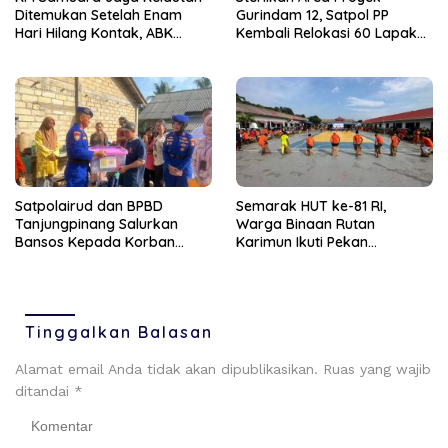
Ditemukan Setelah Enam
Gurindam 12, Satpol PP
Hari Hilang Kontak, ABK
Kembali Relokasi 60 Lapak
Dievakuasi Nelayan Malaysia
Pedagang
Satpolairud dan BPBD
Semarak HUT ke-81 RI,
Tanjungpinang Salurkan
Warga Binaan Rutan
Bansos Kepada Korban
Karimun Ikuti Pekan
Pompong Terbalik ‎
Olahraga dan Seni
Tinggalkan Balasan
Alamat email Anda tidak akan dipublikasikan.
Ruas yang wajib
ditandai
*