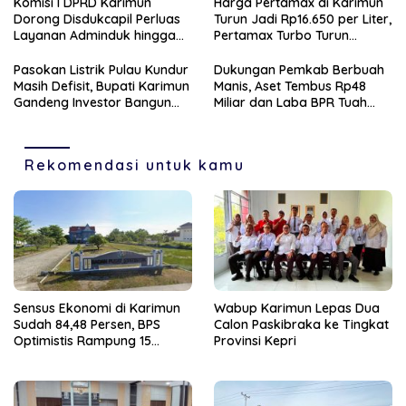
Komisi I DPRD Karimun
Harga Pertamax di Karimun
Dorong Disdukcapil Perluas
Turun Jadi Rp16.650 per Liter,
Layanan Adminduk hingga
Pertamax Turbo Turun
Wilayah Pulau
Rp1.050
Pasokan Listrik Pulau Kundur
Dukungan Pemkab Berbuah
Masih Defisit, Bupati Karimun
Manis, Aset Tembus Rp48
Gandeng Investor Bangun
Miliar dan Laba BPR Tuah
PLTS
Karimun Melonjak 200
Persen
Rekomendasi untuk kamu
Sensus Ekonomi di Karimun
Wabup Karimun Lepas Dua
Sudah 84,48 Persen, BPS
Calon Paskibraka ke Tingkat
Optimistis Rampung 15
Provinsi Kepri
Agustus