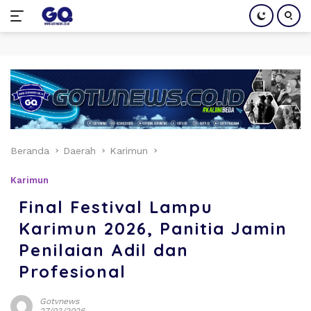
Langsung
ke
konten
Beranda
Daerah
Karimun
Karimun
Final Festival Lampu
Karimun 2026, Panitia Jamin
Penilaian Adil dan
Profesional
Gotvnews
27/03/2026