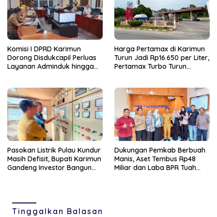
Komisi I DPRD Karimun
Harga Pertamax di Karimun
Dorong Disdukcapil Perluas
Turun Jadi Rp16.650 per Liter,
Layanan Adminduk hingga
Pertamax Turbo Turun
Wilayah Pulau
Rp1.050
Pasokan Listrik Pulau Kundur
Dukungan Pemkab Berbuah
Masih Defisit, Bupati Karimun
Manis, Aset Tembus Rp48
Gandeng Investor Bangun
Miliar dan Laba BPR Tuah
PLTS
Karimun Melonjak 200
Persen
Tinggalkan Balasan