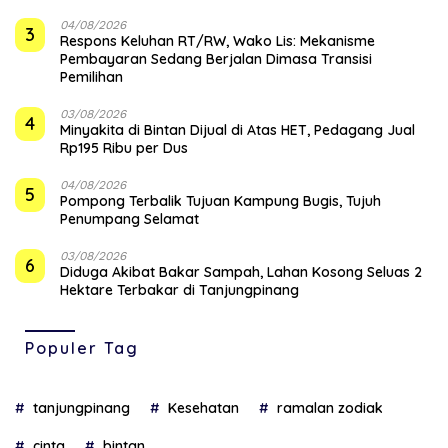
04/08/2026
3
‎Respons Keluhan RT/RW, Wako Lis: Mekanisme
Pembayaran Sedang Berjalan Dimasa Transisi
Pemilihan
03/08/2026
4
Minyakita di Bintan Dijual di Atas HET, Pedagang Jual
Rp195 Ribu per Dus
04/08/2026
5
Pompong Terbalik Tujuan Kampung Bugis, Tujuh
Penumpang Selamat
03/08/2026
6
Diduga Akibat Bakar Sampah, Lahan Kosong Seluas 2
Hektare Terbakar di Tanjungpinang
Populer Tag
tanjungpinang
Kesehatan
ramalan zodiak
cinta
bintan