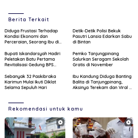
Berita Terkait
Diduga Frustasi Terhadap
Detik-Detik Polisi Bekuk
Kondisi Ekonomi dan
Pasutri Lansia Edarkan Sabu
Perceraian, Seorang Ibu di
di Bintan
Tanjungpinang Banting
Anaknya Sendiri
Bupati Iskandarsyah Hadiri
Pemko Tanjungpinang
Peletakan Batu Pertama
Salurkan Seragam Sekolah
Revitalisasi Gedung BPS
Gratis di November
Karimun
Sebanyak 32 Paskibraka
Ibu Kandung Diduga Banting
Karimun Mulai Ikuti Diklat
Balita di Tanjungpinang,
Selama Sepuluh Hari
Aksinya Terekam dan Viral di
Medsos
Rekomendasi untuk kamu