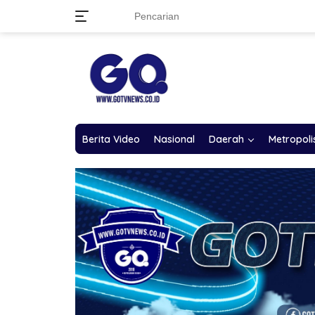
Langsung
ke
konten
Berita Video
Nasional
Daerah
Metropoli