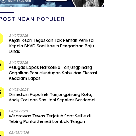
POSTINGAN POPULER
31/07/2026
1
Kejati Kepri Tegaskan Tak Pernah Periksa
Kepala BKAD Soal Kasus Pengadaan Baju
Dinas
31/07/2026
2
Petugas Lapas Narkotika Tanjungpinang
Gagalkan Penyelundupan Sabu dan Ekstasi
Kedalam Lapas
01/08/2026
3
Dimediasi Kapolsek Tanjungpinang Kota,
Andy Cori dan Sas Joni Sepakat Berdamai
04/08/2026
4
Wisatawan Tewas Terjatuh Saat Selfie di
Tebing Pantai Semeti Lombok Tengah
03/08/2026
5