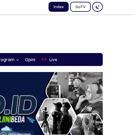
Index
GoTV
rogram
Opini
Live