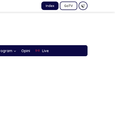
Index
GoTV
rogram
Opini
Live