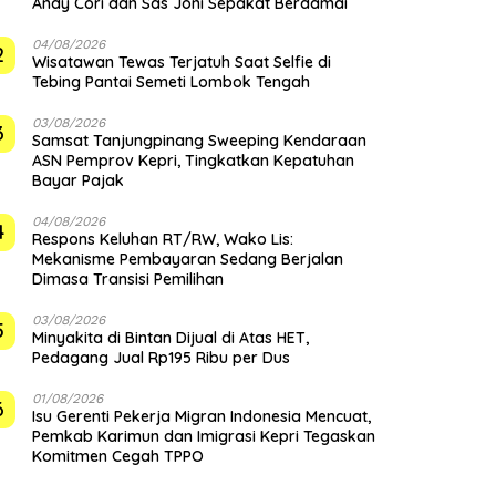
Andy Cori dan Sas Joni Sepakat Berdamai
04/08/2026
2
Wisatawan Tewas Terjatuh Saat Selfie di
Tebing Pantai Semeti Lombok Tengah
03/08/2026
3
Samsat Tanjungpinang Sweeping Kendaraan
ASN Pemprov Kepri, Tingkatkan Kepatuhan
Bayar Pajak
04/08/2026
4
‎Respons Keluhan RT/RW, Wako Lis:
Mekanisme Pembayaran Sedang Berjalan
Dimasa Transisi Pemilihan
03/08/2026
5
Minyakita di Bintan Dijual di Atas HET,
Pedagang Jual Rp195 Ribu per Dus
01/08/2026
6
Isu Gerenti Pekerja Migran Indonesia Mencuat,
Pemkab Karimun dan Imigrasi Kepri Tegaskan
Komitmen Cegah TPPO