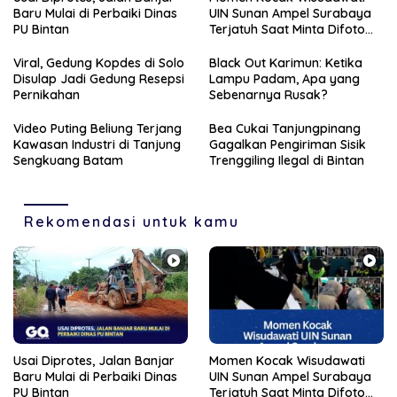
Baru Mulai di Perbaiki Dinas
UIN Sunan Ampel Surabaya
PU Bintan
Terjatuh Saat Minta Difoto
Rektor
Viral, Gedung Kopdes di Solo
Black Out Karimun: Ketika
Disulap Jadi Gedung Resepsi
Lampu Padam, Apa yang
Pernikahan
Sebenarnya Rusak?
Video Puting Beliung Terjang
Bea Cukai Tanjungpinang
Kawasan Industri di Tanjung
Gagalkan Pengiriman Sisik
Sengkuang Batam
Trenggiling Ilegal di Bintan
Rekomendasi untuk kamu
Usai Diprotes, Jalan Banjar
Momen Kocak Wisudawati
Baru Mulai di Perbaiki Dinas
UIN Sunan Ampel Surabaya
PU Bintan
Terjatuh Saat Minta Difoto