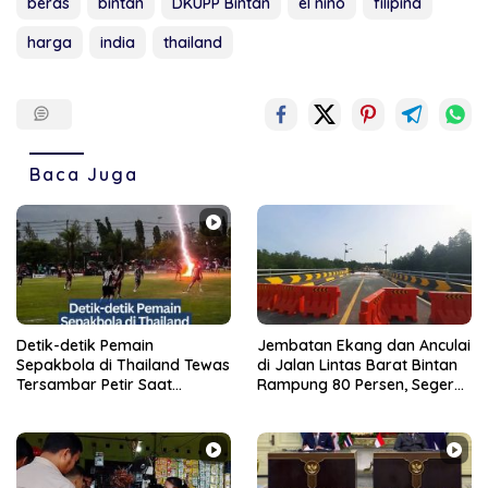
beras
bintan
DKUPP Bintan
el nino
filipina
harga
india
thailand
Baca Juga
‎Detik-detik Pemain
Jembatan Ekang dan Anculai
Sepakbola di Thailand Tewas
di Jalan Lintas Barat Bintan
Tersambar Petir Saat
Rampung 80 Persen, Segera
Bertanding
Bisa Dilalui