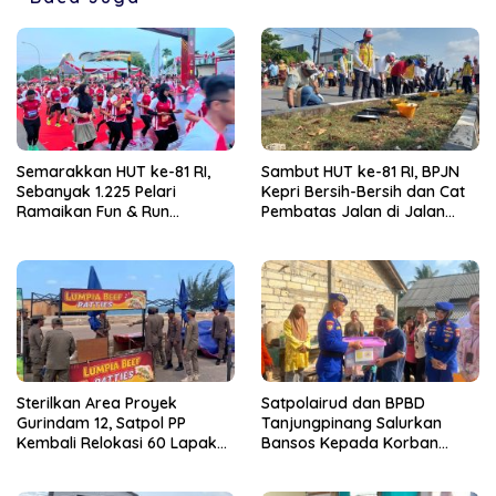
Semarakkan HUT ke-81 RI,
Sambut HUT ke-81 RI, BPJN
Sebanyak 1.225 Pelari
Kepri Bersih-Bersih dan Cat
Ramaikan Fun & Run
Pembatas Jalan di Jalan
Tanjungpinang
Jalan Aisyah Sulaiman
Tanjungpinang
Sterilkan Area Proyek
Satpolairud dan BPBD
Gurindam 12, Satpol PP
Tanjungpinang Salurkan
Kembali Relokasi 60 Lapak
Bansos Kepada Korban
Pedagang
Pompong Terbalik ‎