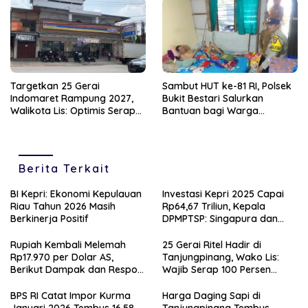
Targetkan 25 Gerai
Sambut HUT ke-81 RI, Polsek
Indomaret Rampung 2027,
Bukit Bestari Salurkan
Walikota Lis: Optimis Serap
Bantuan bagi Warga
Ratusan Tenaga Kerja Lokal
Membutuhkan
Berita Terkait
BI Kepri: Ekonomi Kepulauan
Investasi Kepri 2025 Capai
Riau Tahun 2026 Masih
Rp64,67 Triliun, Kepala
Berkinerja Positif
DPMPTSP: Singapura dan
Hong Kong Jadi Investor
Utama
Rupiah Kembali Melemah
25 Gerai Ritel Hadir di
Rp17.970 per Dolar AS,
Tanjungpinang, Wako Lis:
Berikut Dampak dan Respon
Wajib Serap 100 Persen
Bank Indonesia
Tenaga Lokal
BPS RI Catat Impor Kurma
Harga Daging Sapi di