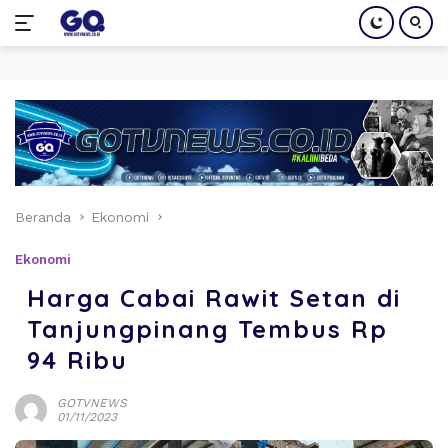
Langsung
ke
konten
Beranda
Ekonomi
Ekonomi
Harga Cabai Rawit Setan di
Tanjungpinang Tembus Rp
94 Ribu
GOTVNEWS
01/11/2023