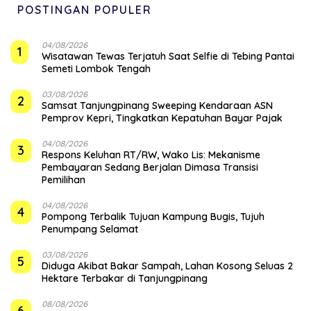
POSTINGAN POPULER
04/08/2026
1
Wisatawan Tewas Terjatuh Saat Selfie di Tebing Pantai
Semeti Lombok Tengah
03/08/2026
2
Samsat Tanjungpinang Sweeping Kendaraan ASN
Pemprov Kepri, Tingkatkan Kepatuhan Bayar Pajak
04/08/2026
3
‎Respons Keluhan RT/RW, Wako Lis: Mekanisme
Pembayaran Sedang Berjalan Dimasa Transisi
Pemilihan
04/08/2026
4
Pompong Terbalik Tujuan Kampung Bugis, Tujuh
Penumpang Selamat
03/08/2026
5
Diduga Akibat Bakar Sampah, Lahan Kosong Seluas 2
Hektare Terbakar di Tanjungpinang
08/08/2026
6