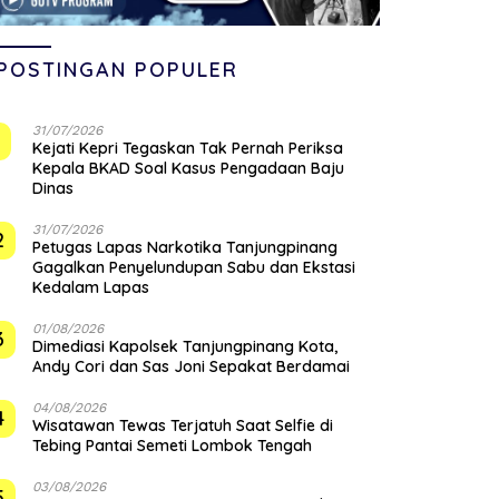
POSTINGAN POPULER
31/07/2026
1
Kejati Kepri Tegaskan Tak Pernah Periksa
Kepala BKAD Soal Kasus Pengadaan Baju
Dinas
31/07/2026
2
Petugas Lapas Narkotika Tanjungpinang
Gagalkan Penyelundupan Sabu dan Ekstasi
Kedalam Lapas
01/08/2026
3
Dimediasi Kapolsek Tanjungpinang Kota,
Andy Cori dan Sas Joni Sepakat Berdamai
04/08/2026
4
Wisatawan Tewas Terjatuh Saat Selfie di
Tebing Pantai Semeti Lombok Tengah
03/08/2026
5