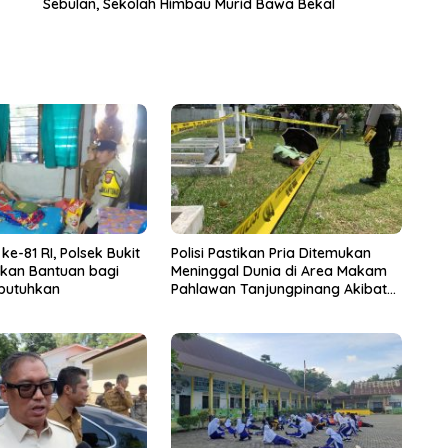
Sebulan, Sekolah Himbau Murid Bawa Bekal
e-81 RI, Polsek Bukit
Polisi Pastikan Pria Ditemukan
rkan Bantuan bagi
Meninggal Dunia di Area Makam
butuhkan
Pahlawan Tanjungpinang Akibat
Penyakit yang Diderita