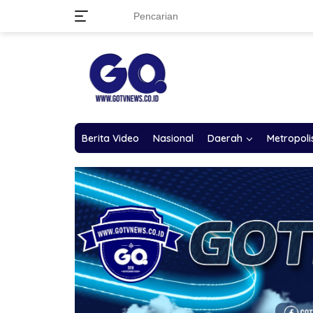
Langsung
ke
konten
Berita Video
Nasional
Daerah
Metropoli