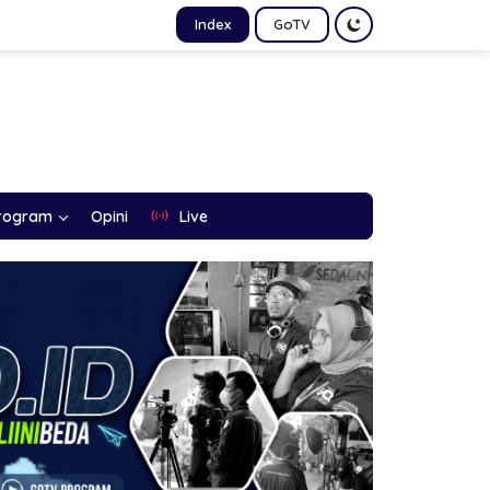
Index
GoTV
rogram
Opini
Live