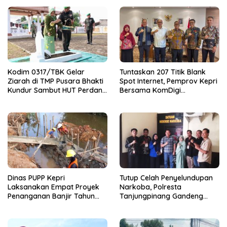
Kodim 0317/TBK Gelar
Tuntaskan 207 Titik Blank
Ziarah di TMP Pusara Bhakti
Spot Internet, Pemprov Kepri
Kundur Sambut HUT Perdana
Bersama KomDigi
Kodam XIX
Proyeksikan Satelit dan
Frekuensi 700MHz
Dinas PUPP Kepri
Tutup Celah Penyelundupan
Laksanakan Empat Proyek
Narkoba, Polresta
Penanganan Banjir Tahun
Tanjungpinang Gandeng
2026
Perusahaan Jasa Ekspedisi