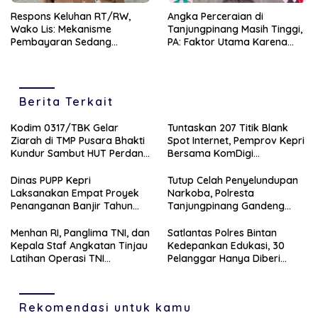
‎Respons Keluhan RT/RW,
Angka Perceraian di
Wako Lis: Mekanisme
Tanjungpinang Masih Tinggi,
Pembayaran Sedang
PA: Faktor Utama Karena
Berjalan Dimasa Transisi
Ekonomi dan Perselingkuhan
Pemilihan
Berita Terkait
Kodim 0317/TBK Gelar
Tuntaskan 207 Titik Blank
Ziarah di TMP Pusara Bhakti
Spot Internet, Pemprov Kepri
Kundur Sambut HUT Perdana
Bersama KomDigi
Kodam XIX
Proyeksikan Satelit dan
Frekuensi 700MHz
Dinas PUPP Kepri
Tutup Celah Penyelundupan
Laksanakan Empat Proyek
Narkoba, Polresta
Penanganan Banjir Tahun
Tanjungpinang Gandeng
2026
Perusahaan Jasa Ekspedisi
Menhan RI, Panglima TNI, dan
Satlantas Polres Bintan
Kepala Staf Angkatan Tinjau
Kedepankan Edukasi, 30
Latihan Operasi TNI
Pelanggar Hanya Diberi
Terintegrasi TA 2026
Teguran
Rekomendasi untuk kamu