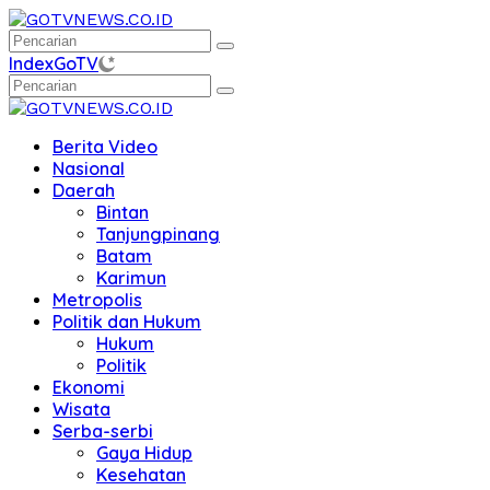
Langsung
ke
konten
Index
GoTV
Berita Video
Nasional
Daerah
Bintan
Tanjungpinang
Batam
Karimun
Metropolis
Politik dan Hukum
Hukum
Politik
Ekonomi
Wisata
Serba-serbi
Gaya Hidup
Kesehatan