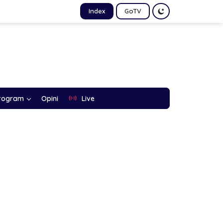
Index
GoTV
rogram
Opini
Live