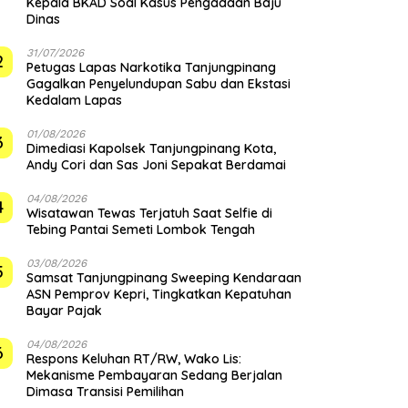
Kepala BKAD Soal Kasus Pengadaan Baju
Dinas
31/07/2026
2
Petugas Lapas Narkotika Tanjungpinang
Gagalkan Penyelundupan Sabu dan Ekstasi
Kedalam Lapas
01/08/2026
3
Dimediasi Kapolsek Tanjungpinang Kota,
Andy Cori dan Sas Joni Sepakat Berdamai
04/08/2026
4
Wisatawan Tewas Terjatuh Saat Selfie di
Tebing Pantai Semeti Lombok Tengah
03/08/2026
5
Samsat Tanjungpinang Sweeping Kendaraan
ASN Pemprov Kepri, Tingkatkan Kepatuhan
Bayar Pajak
04/08/2026
6
‎Respons Keluhan RT/RW, Wako Lis:
Mekanisme Pembayaran Sedang Berjalan
Dimasa Transisi Pemilihan