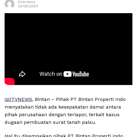
Gotvnews
03/05/2024
GOTVNEWS
, Bintan – Pihak PT Bintan Properti Indo
menyatakan tidak ada kesepakatan damai antara
pihak perusahaan dengan terlapor, terkait kasus
dugaan pembuatan surat tanah palsu.
Hal itu disampaikan pihak PT Bintan Properti Indo