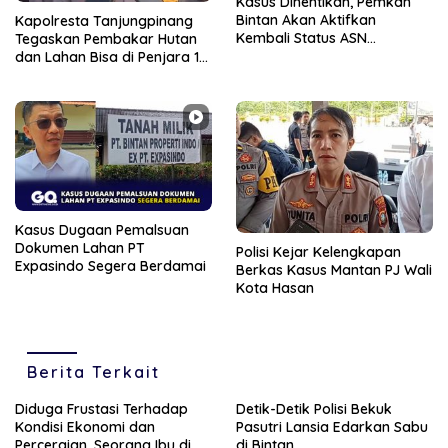
Kasus Dihentikan, Pemkan
Bintan Akan Aktifkan
Kapolresta Tanjungpinang
Kembali Status ASN
Tegaskan Pembakar Hutan
Muhammad Ridwan
dan Lahan Bisa di Penjara 10
tahun
Kasus Dugaan Pemalsuan
Dokumen Lahan PT
Polisi Kejar Kelengkapan
Expasindo Segera Berdamai
Berkas Kasus Mantan PJ Wali
Kota Hasan
Berita Terkait
Diduga Frustasi Terhadap
Detik-Detik Polisi Bekuk
Kondisi Ekonomi dan
Pasutri Lansia Edarkan Sabu
Perceraian, Seorang Ibu di
di Bintan