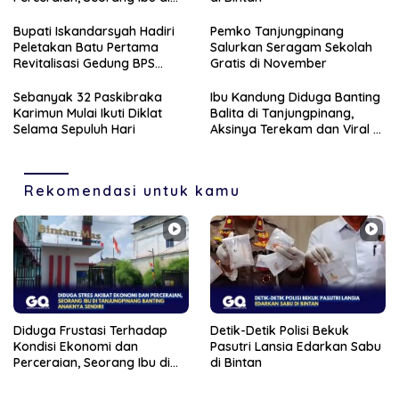
Tanjungpinang Banting
Anaknya Sendiri
Bupati Iskandarsyah Hadiri
Pemko Tanjungpinang
Peletakan Batu Pertama
Salurkan Seragam Sekolah
Revitalisasi Gedung BPS
Gratis di November
Karimun
Sebanyak 32 Paskibraka
Ibu Kandung Diduga Banting
Karimun Mulai Ikuti Diklat
Balita di Tanjungpinang,
Selama Sepuluh Hari
Aksinya Terekam dan Viral di
Medsos
Rekomendasi untuk kamu
Diduga Frustasi Terhadap
Detik-Detik Polisi Bekuk
Kondisi Ekonomi dan
Pasutri Lansia Edarkan Sabu
Perceraian, Seorang Ibu di
di Bintan
Tanjungpinang Banting
Anaknya Sendiri